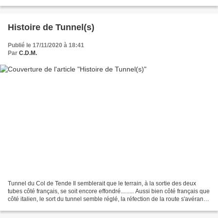
peuvent engendrer de beaux...
Histoire de Tunnel(s)
Publié le 17/11/2020 à 18:41
Par
C.D.M.
Tunnel du Col de Tende Il semblerait que le terrain, à la sortie des deux
tubes côté français, se soit encore effondré......... Aussi bien côté français que
côté italien, le sort du tunnel semble réglé, la réfection de la route s'avérant
sans doute impossible...