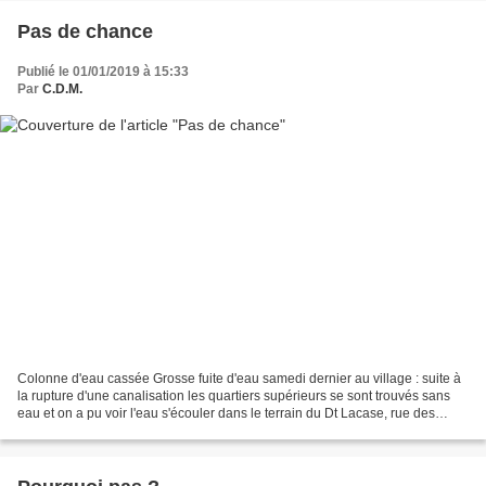
Pas de chance
Publié le 01/01/2019 à 15:33
Par
C.D.M.
Colonne d'eau cassée Grosse fuite d'eau samedi dernier au village : suite à
la rupture d'une canalisation les quartiers supérieurs se sont trouvés sans
eau et on a pu voir l'eau s'écouler dans le terrain du Dt Lacase, rue des
jardins. La fuite a été repérée...