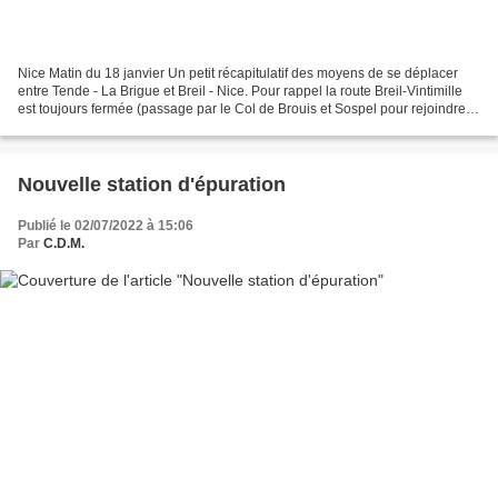
Nice Matin du 18 janvier Un petit récapitulatif des moyens de se déplacer
entre Tende - La Brigue et Breil - Nice. Pour rappel la route Breil-Vintimille
est toujours fermée (passage par le Col de Brouis et Sospel pour rejoindre
Menton et Nice). Les heures...
Nouvelle station d'épuration
Publié le 02/07/2022 à 15:06
Par
C.D.M.