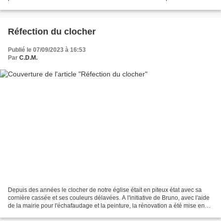
deuxième cloche, dont on ne sait...
Réfection du clocher
Publié le 07/09/2023 à 16:53
Par
C.D.M.
Depuis des années le clocher de notre église était en piteux état avec sa
cornière cassée et ses couleurs délavées. A l'initiative de Bruno, avec l'aide
de la mairie pour l'échafaudage et la peinture, la rénovation a été mise en
œuvre. Outre les trois...