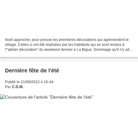
Noël approche, pour preuve les premières décorations qui agrémentent le
village. Celles ci ont été réalisées par les habitants qui se sont rendus à
l'"atelier décoration" du weekend dernier à La Bigue. Dommage qu'il n'y ait
pas eu plus de morignolais...
Dernière fête de l'été
Publié le 21/08/2022 à 16:44
Par
C.D.M.