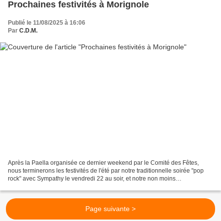
Prochaines festivités à Morignole
Publié le 11/08/2025 à 16:06
Par
C.D.M.
Après la Paella organisée ce dernier weekend par le Comité des Fêtes,
nous terminerons les festivités de l'été par notre traditionnelle soirée "pop
rock" avec Sympathy le vendredi 22 au soir, et notre non moins
traditionnelles Fête du Four le samedi 23...
Page suivante >