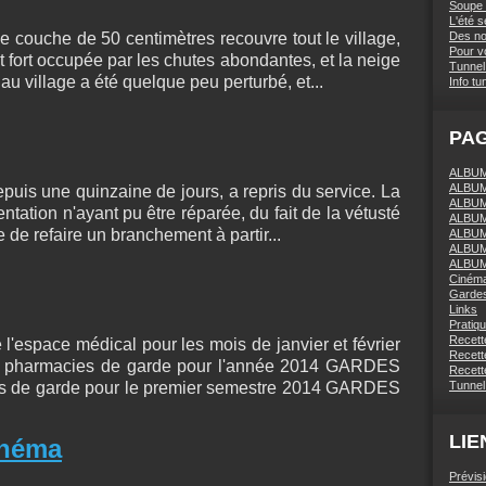
Soupe 
L'été 
une couche de 50 centimètres recouvre tout le village,
Des nou
Pour vo
t fort occupée par les chutes abondantes, et la neige
Tunnel 
au village a été quelque peu perturbé, et...
Info tu
PA
ALBUM 
ALBUM
epuis une quinzaine de jours, a repris du service. La
ALBUM
entation n'ayant pu être réparée, du fait de la vétusté
ALBUM
e de refaire un branchement à partir...
ALBUM
ALBUM
ALBUM
Ciném
Gardes
Links
Pratiq
Recett
e l'espace médical pour les mois de janvier et février
Recette
s pharmacies de garde pour l'année 2014 GARDES
Recette
de garde pour le premier semestre 2014 GARDES
Tunnel
LIE
inéma
Prévis