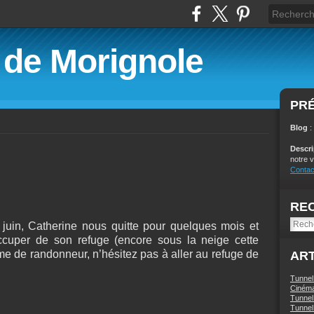
é de Morignole
PR
Blog
:
Descr
notre v
Contac
RE
in, Catherine nous quitte pour quelques mois et
ccuper de son refuge (encore sous la neige cette
 de randonneur, n’hésitez pas à aller au refuge de
ART
Tunnel
Ciném
Tunnel 
Tunnel 