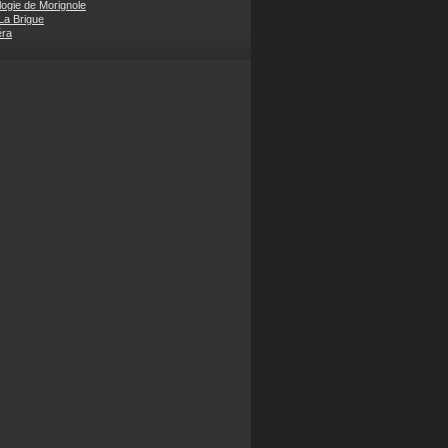
ogie de Morignole
 La Brigue
éra