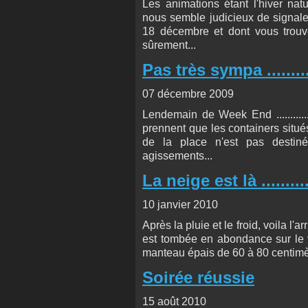
Les animations étant l'hiver nat
nous semble judicieux de signaler
18 décembre et dont vous trouver
sûrement...
Pas très sympa ........
07 décembre 2009
Lendemain de Week End ..........
prennent que les containers situés
de la place n'est pas destin
agissements...
La neige est là ...........
10 janvier 2010
Après la pluie et le froid, voila l'a
est tombée en abondance sur le v
manteau épais de 60 à 80 centimèt
Soirée réussie
15 août 2010