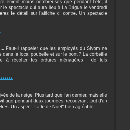
urellement moins nombreuses que pendant l'été, il
 le spectacle qui aura lieu à La Brigue le vendredi
ez le détail sur l'affiche ci contre. Un spectacle
.
..... Faut-il rappeler que les employés du Sivom ne
 dans le local poubelle et sur le pont ? La corbeille
ée à récolter les ordures ménagères : de tels
.....
rrivée de la neige. Plus tard que l'an dernier, mais elle
illage pendant deux journées, recouvrant tout d'un
res. Un aspect "carte de Noël" bien agréable...