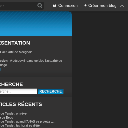
Connexion
+
Créer mon blog
ÉSENTATION
 L'actualité de Morignole
iption
: A découvrir dans ce blog l'actualité de
illage.
t
CHERCHE
ICLES RÉCENTS
 de Tende : on rêve
a Le Bego
de Tende : quand l'ANAS se projette ......
de Tende : les horaires d'été