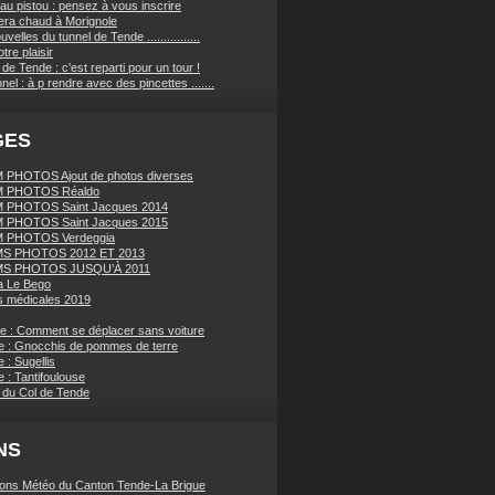
au pistou : pensez à vous inscrire
sera chaud à Morignole
velles du tunnel de Tende ................
tre plaisir
de Tende : c'est reparti pour un tour !
nnel : à p rendre avec des pincettes .......
GES
PHOTOS Ajout de photos diverses
 PHOTOS Réaldo
 PHOTOS Saint Jacques 2014
 PHOTOS Saint Jacques 2015
 PHOTOS Verdeggia
S PHOTOS 2012 ET 2013
S PHOTOS JUSQU’À 2011
a Le Bego
 médicales 2019
ue : Comment se déplacer sans voiture
e : Gnocchis de pommes de terre
 : Sugellis
 : Tantifoulouse
 du Col de Tende
NS
ions Météo du Canton Tende-La Brigue