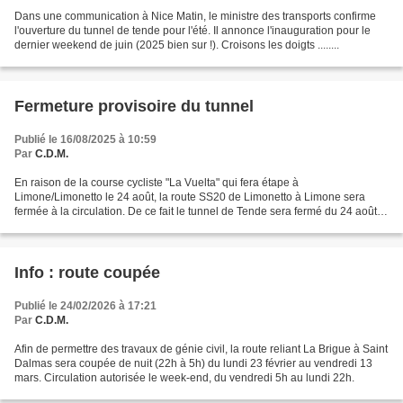
Dans une communication à Nice Matin, le ministre des transports confirme
l'ouverture du tunnel de tende pour l'été. Il annonce l'inauguration pour le
dernier weekend de juin (2025 bien sur !). Croisons les doigts ........
Fermeture provisoire du tunnel
Publié le 16/08/2025 à 10:59
Par
C.D.M.
En raison de la course cycliste "La Vuelta" qui fera étape à
Limone/Limonetto le 24 août, la route SS20 de Limonetto à Limone sera
fermée à la circulation. De ce fait le tunnel de Tende sera fermé du 24 août à
10h au 25 août à 6h. Prenez vos précauti...
Info : route coupée
Publié le 24/02/2026 à 17:21
Par
C.D.M.
Afin de permettre des travaux de génie civil, la route reliant La Brigue à Saint
Dalmas sera coupée de nuit (22h à 5h) du lundi 23 février au vendredi 13
mars. Circulation autorisée le week-end, du vendredi 5h au lundi 22h.