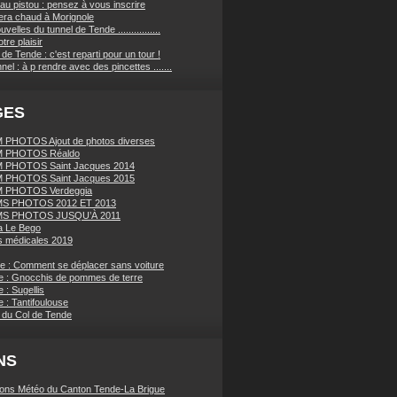
au pistou : pensez à vous inscrire
sera chaud à Morignole
velles du tunnel de Tende ................
tre plaisir
de Tende : c'est reparti pour un tour !
nnel : à p rendre avec des pincettes .......
GES
PHOTOS Ajout de photos diverses
 PHOTOS Réaldo
 PHOTOS Saint Jacques 2014
 PHOTOS Saint Jacques 2015
 PHOTOS Verdeggia
S PHOTOS 2012 ET 2013
S PHOTOS JUSQU’À 2011
a Le Bego
 médicales 2019
ue : Comment se déplacer sans voiture
e : Gnocchis de pommes de terre
 : Sugellis
 : Tantifoulouse
 du Col de Tende
NS
ions Météo du Canton Tende-La Brigue