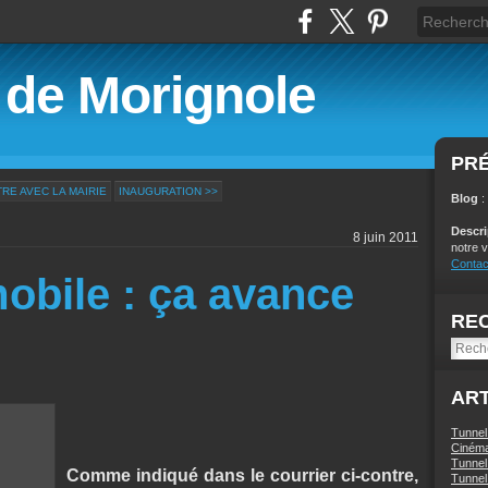
é de Morignole
PR
RE AVEC LA MAIRIE
INAUGURATION >>
Blog
:
Descr
8 juin 2011
notre v
Contac
obile : ça avance
RE
ART
Tunnel
Ciném
Tunnel 
Comme indiqué dans le courrier ci-contre,
Tunnel 