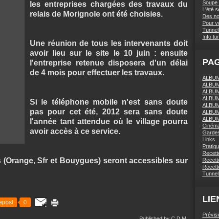
Soupe 
les entreprises chargées des travaux du
L'été 
relais de Morignole ont été choisies.
Des nou
Pour vo
Tunnel 
Info tu
Une réunion de tous les intervenants doit
avoir lieu sur le site le 10 juin : ensuite
PA
l'entreprise retenue disposera d'un délai
de 4 mois pour effectuer les travaux.
ALBUM 
ALBUM
ALBUM
ALBUM
Si le téléphone mobile n'est sans doute
ALBUM
pas pour cet été, 2012 sera sans doute
ALBUM
ALBUM
l'année tant attendue où le village pourra
Ciném
avoir accès à ce service.
Gardes
Links
Pratiq
Recett
s (Orange, Sfr et Bouygues) seront accessibles sur
Recette
Recette
Tunnel
LIE
epost
0
Prévis
Published by C.D.M.