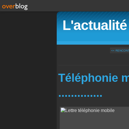
L'actualit
<< RENCONT
Téléphonie m
..............