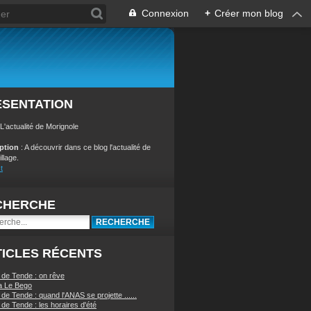
Connexion
+
Créer mon blog
ÉSENTATION
 L'actualité de Morignole
iption
: A découvrir dans ce blog l'actualité de
illage.
t
CHERCHE
ICLES RÉCENTS
 de Tende : on rêve
a Le Bego
de Tende : quand l'ANAS se projette ......
de Tende : les horaires d'été