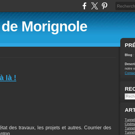
é de Morignole
PR
Blog
:
Descr
notre v
Contac
 là !
RE
ART
Tunnel
Ciném
état des travaux, les projets et autres. Courrier des
Tunnel 
Tunnel 
anton