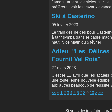
Jamais autant d'articles sur l
préférerait voir les travaux avan
Ski à Casterino
05 février 2023
Le train des neiges pour Casterin
à tarif sympa dans le cadre magnif
haut. Nice Matin du 5 février
Adieu "Les Délices 
Fournil Val Roia"
27 mars 2023
C'est le 11 avril que les actuels
une toute jeune nouvelle équipe.
aux autres beaucoup de réussite. 
20
<<
<
1
2
3
4
5
6
7
8
9
10
>
>>
Si vous désirez faire paraît