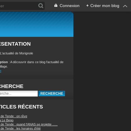
Connexion
+
Créer mon blog
ÉSENTATION
 L'actualité de Morignole
iption
: A découvrir dans ce blog l'actualité de
illage.
t
CHERCHE
ICLES RÉCENTS
 de Tende : on rêve
a Le Bego
de Tende : quand l'ANAS se projette ......
de Tende : les horaires d'été