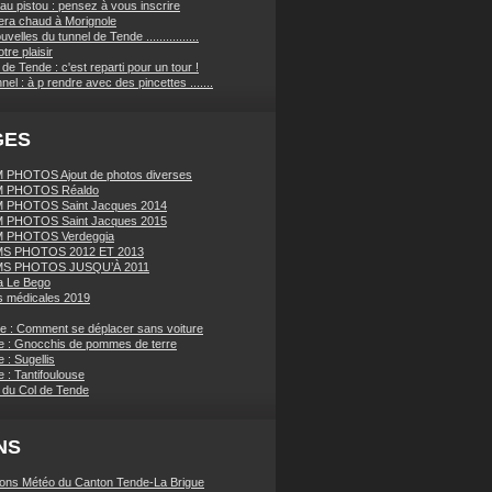
au pistou : pensez à vous inscrire
sera chaud à Morignole
velles du tunnel de Tende ................
tre plaisir
de Tende : c'est reparti pour un tour !
nnel : à p rendre avec des pincettes .......
GES
PHOTOS Ajout de photos diverses
 PHOTOS Réaldo
 PHOTOS Saint Jacques 2014
 PHOTOS Saint Jacques 2015
 PHOTOS Verdeggia
S PHOTOS 2012 ET 2013
S PHOTOS JUSQU’À 2011
a Le Bego
 médicales 2019
ue : Comment se déplacer sans voiture
e : Gnocchis de pommes de terre
 : Sugellis
 : Tantifoulouse
 du Col de Tende
NS
ions Météo du Canton Tende-La Brigue