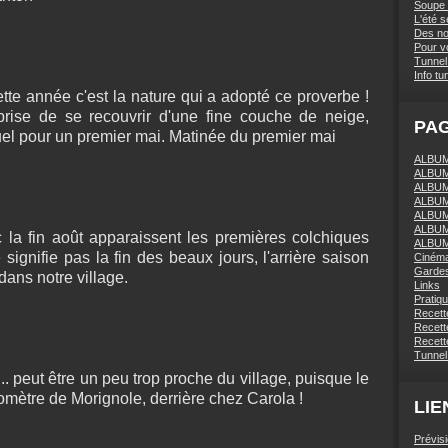
Soupe 
L'été 
Des nou
Pour vo
Tunnel 
Info tu
. cette année c'est la nature qui a adopté ce proverbe !
prise de se recouvrir d'une fine couche de neige,
PA
 pour un premier mai. Matinée du premier mai
ALBUM 
ALBUM
ALBUM
ALBUM
ALBUM
ALBUM
la fin août apparaissent les premières colchiques
ALBUM
 signifie pas la fin des beaux jours, l'arrière saison
Ciném
Gardes
dans notre village.
Links
Pratiq
Recett
Recette
Recette
Tunnel
.. peut être un peu trop proche du village, puisque le
ilomètre de Morignole, derrière chez Carola !
LIE
Prévis