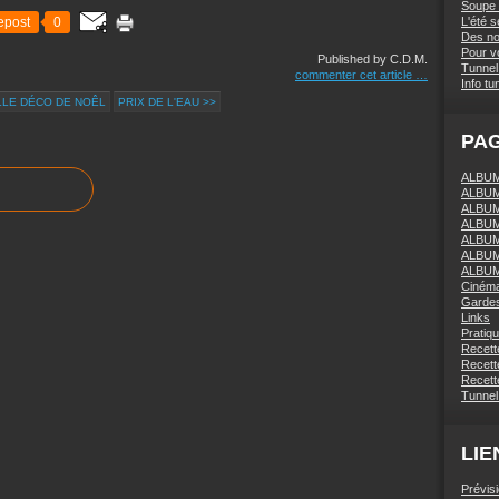
Soupe 
epost
0
L'été 
Des nou
Pour vo
Published by C.D.M.
Tunnel 
commenter cet article
…
Info tu
LLE DÉCO DE NOÊL
PRIX DE L'EAU >>
PA
ALBUM 
ALBUM
ALBUM
ALBUM
ALBUM
ALBUM
ALBUM
Ciném
Gardes
Links
Pratiq
Recett
Recette
Recette
Tunnel
LIE
Prévis