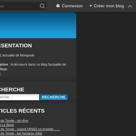
Connexion
+
Créer mon blog
ÉSENTATION
 L'actualité de Morignole
iption
: A découvrir dans ce blog l'actualité de
illage.
t
CHERCHE
ICLES RÉCENTS
 de Tende : on rêve
a Le Bego
de Tende : quand l'ANAS se projette ......
de Tende : les horaires d'été