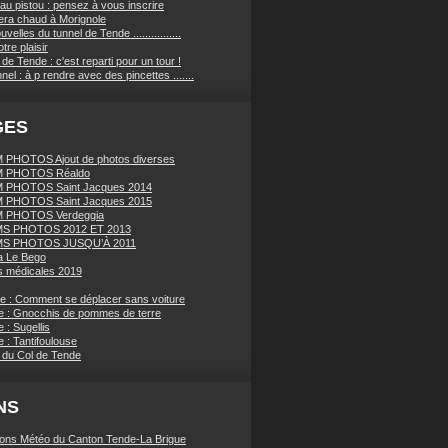
au pistou : pensez à vous inscrire
sera chaud à Morignole
velles du tunnel de Tende ................
tre plaisir
de Tende : c'est reparti pour un tour !
nnel : à p rendre avec des pincettes .......
GES
PHOTOS Ajout de photos diverses
 PHOTOS Réaldo
 PHOTOS Saint Jacques 2014
 PHOTOS Saint Jacques 2015
 PHOTOS Verdeggia
S PHOTOS 2012 ET 2013
S PHOTOS JUSQU’À 2011
a Le Bego
 médicales 2019
ue : Comment se déplacer sans voiture
e : Gnocchis de pommes de terre
 : Sugellis
 : Tantifoulouse
 du Col de Tende
NS
ions Météo du Canton Tende-La Brigue