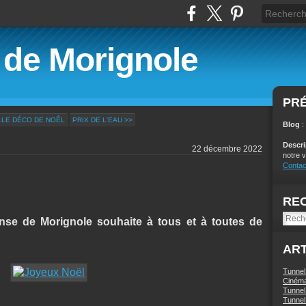
é de Morignole
PR
LLE DÉCO DE NOÊL
PRIX DE L'EAU >>
Blog
:
Descr
22 décembre 2022
notre v
Contac
RE
se de Morignole souhaite à tous et à toutes de
ART
Tunnel
Ciném
Tunnel 
Tunnel 