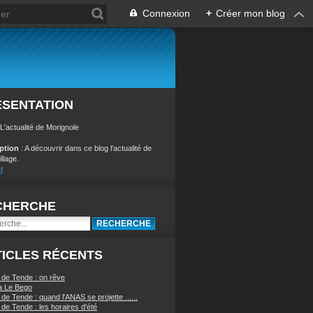
Connexion
+
Créer mon blog
ÉSENTATION
 L'actualité de Morignole
iption
: A découvrir dans ce blog l'actualité de
illage.
t
CHERCHE
ICLES RÉCENTS
 de Tende : on rêve
a Le Bego
de Tende : quand l'ANAS se projette ......
de Tende : les horaires d'été