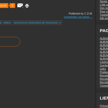
Soupe 
L'été 
epost
0
Des nou
Pour vo
Published by C.D.M.
Tunnel 
commenter cet article
…
Info tu
E - BREIL
NOUVEAUX HORAIRES DE PASSAGE >>
PA
ALBUM 
ALBUM
ALBUM
ALBUM
ALBUM
ALBUM
ALBUM
Ciném
Gardes
Links
Pratiq
Recett
Recette
Recette
Tunnel
LIE
Prévis