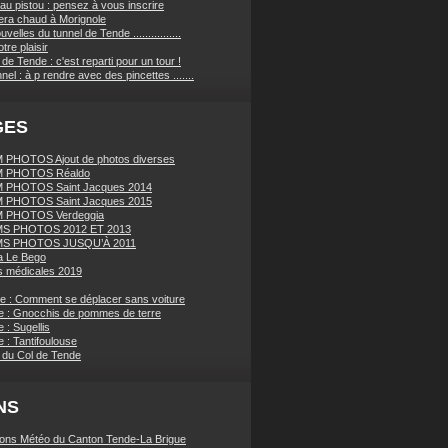
au pistou : pensez à vous inscrire
sera chaud à Morignole
velles du tunnel de Tende ................
tre plaisir
de Tende : c'est reparti pour un tour !
nnel : à p rendre avec des pincettes .......
GES
PHOTOS Ajout de photos diverses
 PHOTOS Réaldo
 PHOTOS Saint Jacques 2014
 PHOTOS Saint Jacques 2015
 PHOTOS Verdeggia
S PHOTOS 2012 ET 2013
S PHOTOS JUSQU’À 2011
a Le Bego
 médicales 2019
ue : Comment se déplacer sans voiture
e : Gnocchis de pommes de terre
 : Sugellis
 : Tantifoulouse
 du Col de Tende
NS
ions Météo du Canton Tende-La Brigue