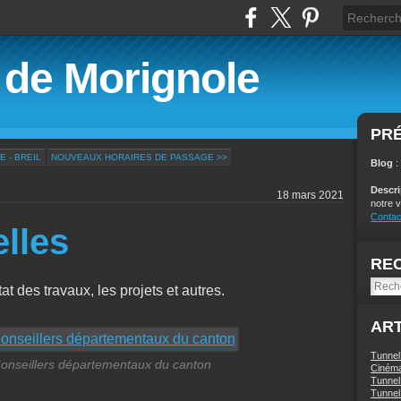
é de Morignole
PR
E - BREIL
NOUVEAUX HORAIRES DE PASSAGE >>
Blog
:
Descr
18 mars 2021
notre v
Contac
elles
RE
at des travaux, les projets et autres.
ART
Tunnel
Conseillers départementaux du canton
Ciném
Tunnel 
Tunnel 