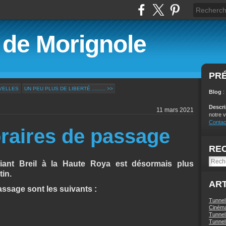
é de Morignole
PR
UVELLES
UN PEU PLUS DE LIBERTÉ ......... >>
Blog
:
Descr
11 mars 2021
notre v
Contac
raires de passage
RE
iant Breil à la Haute Roya est désormais plus
tin.
ART
assage sont les suivants :
Tunnel
Ciném
Tunnel 
Tunnel 