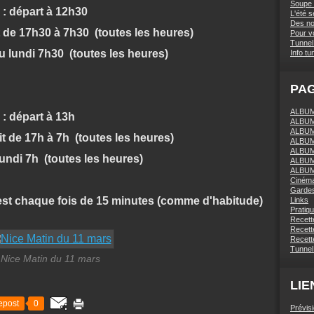
Soupe 
 : départ à 12h30
L'été 
Des nou
30 (toutes les heures)
Pour vo
Tunnel 
 lundi 7h30 (toutes les heures)
Info tu
PA
ALBUM 
 : départ à 13h
ALBUM
ALBUM
(toutes les heures)
ALBUM
ALBUM
undi 7h (toutes les heures)
ALBUM
ALBUM
Ciném
Gardes
 est chaque fois de 15 minutes (comme d'habitude)
Links
Pratiq
Recett
Recette
Recette
Tunnel
Nice Matin du 11 mars
LIE
epost
0
Prévis