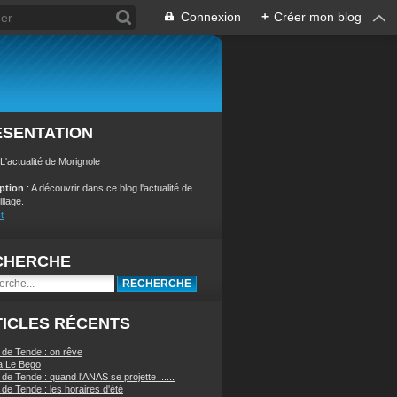
Connexion
+
Créer mon blog
ÉSENTATION
 L'actualité de Morignole
iption
: A découvrir dans ce blog l'actualité de
illage.
t
CHERCHE
ICLES RÉCENTS
 de Tende : on rêve
a Le Bego
de Tende : quand l'ANAS se projette ......
de Tende : les horaires d'été