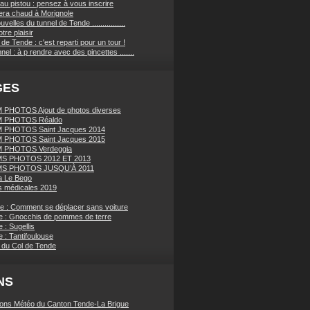
au pistou : pensez à vous inscrire
sera chaud à Morignole
velles du tunnel de Tende ................
tre plaisir
de Tende : c'est reparti pour un tour !
nnel : à p rendre avec des pincettes .......
GES
PHOTOS Ajout de photos diverses
 PHOTOS Réaldo
 PHOTOS Saint Jacques 2014
 PHOTOS Saint Jacques 2015
 PHOTOS Verdeggia
S PHOTOS 2012 ET 2013
S PHOTOS JUSQU’À 2011
a Le Bego
 médicales 2019
ue : Comment se déplacer sans voiture
e : Gnocchis de pommes de terre
 : Sugellis
 : Tantifoulouse
 du Col de Tende
NS
ions Météo du Canton Tende-La Brigue