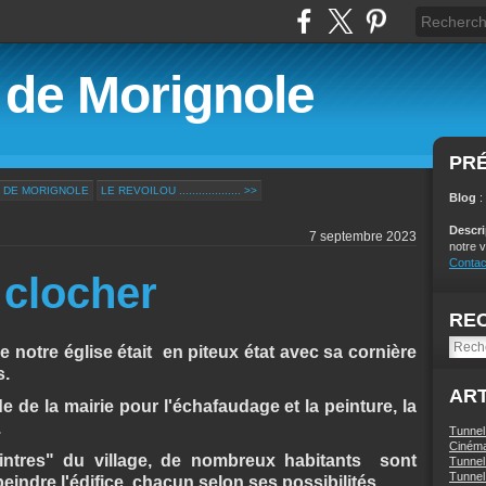
é de Morignole
PR
E DE MORIGNOLE
LE REVOILOU ................... >>
Blog
:
Descr
7 septembre 2023
notre v
Contac
 clocher
RE
 notre église était en piteux état avec sa cornière
s.
ART
ide de la mairie pour l'échafaudage et la peinture, la
.
Tunnel
Ciném
eintres" du village, de nombreux habitants sont
Tunnel 
Tunnel 
eindre l'édifice, chacun selon ses possibilités.