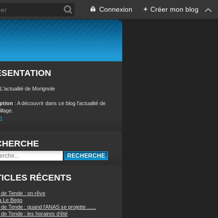
Connexion
+
Créer mon blog
ÉSENTATION
 L'actualité de Morignole
iption
: A découvrir dans ce blog l'actualité de
illage.
t
CHERCHE
ICLES RÉCENTS
 de Tende : on rêve
a Le Bego
de Tende : quand l'ANAS se projette ......
de Tende : les horaires d'été