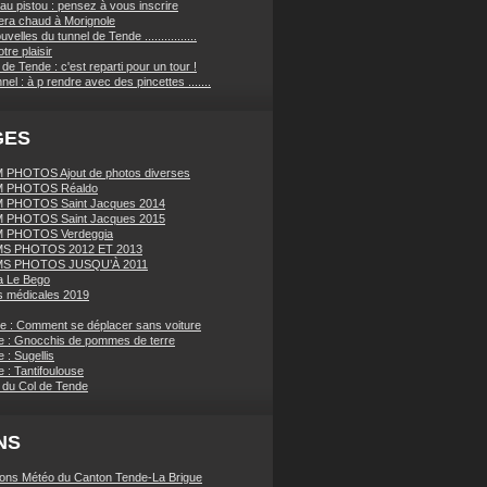
au pistou : pensez à vous inscrire
sera chaud à Morignole
velles du tunnel de Tende ................
tre plaisir
de Tende : c'est reparti pour un tour !
nnel : à p rendre avec des pincettes .......
GES
PHOTOS Ajout de photos diverses
 PHOTOS Réaldo
 PHOTOS Saint Jacques 2014
 PHOTOS Saint Jacques 2015
 PHOTOS Verdeggia
S PHOTOS 2012 ET 2013
S PHOTOS JUSQU’À 2011
a Le Bego
 médicales 2019
ue : Comment se déplacer sans voiture
e : Gnocchis de pommes de terre
 : Sugellis
 : Tantifoulouse
 du Col de Tende
NS
ions Météo du Canton Tende-La Brigue