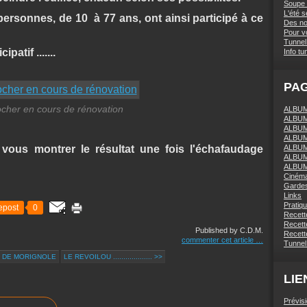
Soupe 
L'été 
ersonnes, de 10 à 77 ans, ont ainsi participé à ce
Des nou
Pour vo
Tunnel 
atif .......
Info tu
PA
ocher en cours de rénovation
ALBUM 
ALBUM
ALBUM
ALBUM
us montrer le résultat une fois l'échafaudage
ALBUM
ALBUM
ALBUM
Ciném
Gardes
Links
Pratiq
epost
0
Recett
Recette
Published by C.D.M.
Recette
commenter cet article
…
Tunnel
E DE MORIGNOLE
LE REVOILOU ................... >>
LIE
Prévis