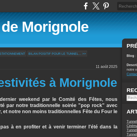
é de Morignole
PR
 STATIONNEMENT
BILAN POSITIF POUR LE TUNNEL... >>
Blog
:
Descr
11 août 2025
notre v
Contac
estivités à Morignole
RE
 dernier weekend par le Comité des Fêtes, nous
été par notre traditionnelle soirée "pop rock" avec
ART
 et notre non moins traditionnelles Fête du Four le
Tunnel
Ciném
 pas à en profiter et à venir terminer l'été dans la
Tunnel 
Tunnel 