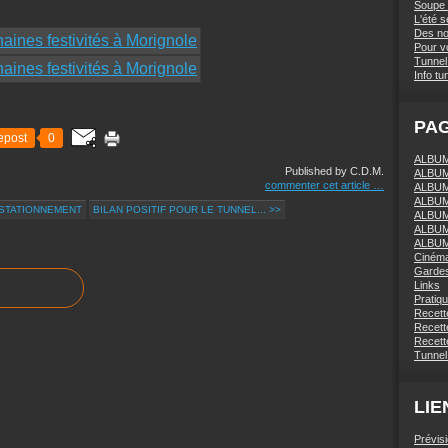
Soupe 
L'été 
Des nou
Pour vo
Tunnel 
Info tu
PA
epost
0
ALBUM 
Published by C.D.M.
ALBUM
commenter cet article
…
ALBUM
ALBUM
 STATIONNEMENT
BILAN POSITIF POUR LE TUNNEL... >>
ALBUM
ALBUM
ALBUM
Ciném
Gardes
Links
Pratiq
Recett
Recette
Recette
Tunnel
LIE
Prévis