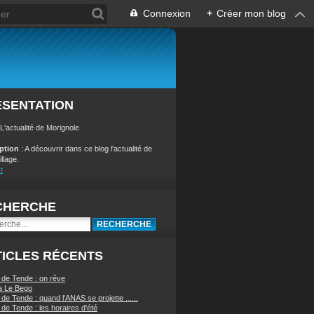
Connexion
+
Créer mon blog
ÉSENTATION
 L'actualité de Morignole
iption
: A découvrir dans ce blog l'actualité de
illage.
t
CHERCHE
ICLES RÉCENTS
 de Tende : on rêve
a Le Bego
de Tende : quand l'ANAS se projette ......
de Tende : les horaires d'été