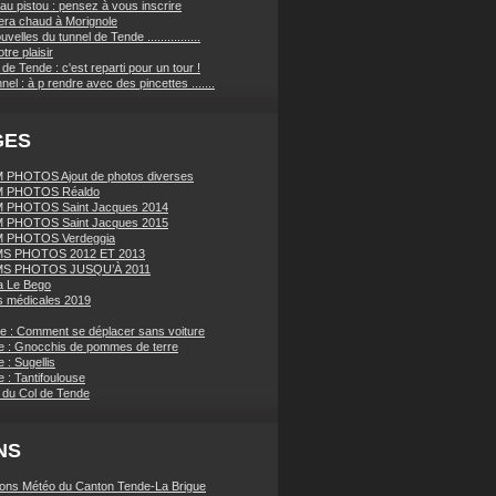
au pistou : pensez à vous inscrire
sera chaud à Morignole
velles du tunnel de Tende ................
tre plaisir
de Tende : c'est reparti pour un tour !
nnel : à p rendre avec des pincettes .......
GES
PHOTOS Ajout de photos diverses
 PHOTOS Réaldo
 PHOTOS Saint Jacques 2014
 PHOTOS Saint Jacques 2015
 PHOTOS Verdeggia
S PHOTOS 2012 ET 2013
S PHOTOS JUSQU’À 2011
a Le Bego
 médicales 2019
ue : Comment se déplacer sans voiture
e : Gnocchis de pommes de terre
 : Sugellis
 : Tantifoulouse
 du Col de Tende
NS
ions Météo du Canton Tende-La Brigue