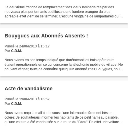
La deuxième tranche de remplacement des vieux lampadaires par des
nouveaux plus performants et diffusant une lumière orangée du plus
agréable effet vient de se terminer. C'est une vingtaine de lampadaires qui
ont ainsi été remplacé lors de cette deuxième...
Bouygues aux Abonnés Absents !
Publié le 24/06/2013 à 15:17
Par
C.D.M.
Nous avions en son temps indiqué que dorénavant les trois opérateurs
étaient opérationnels en ce qui concerne la téléphonie mobile du village. Ne
pouvant vérifier, faute de connaître quelqu'un abonné chez Bouygues, nous
avons fait confiance aux informations...
Acte de vandalisme
Publié le 19/06/2013 à 16:57
Par
C.D.M.
Nous avons reçu la mail ci-dessous d'une internaute sûrement très en
colère: Je souhaiterais informer les habitants de ce petit hameau paisible,
qu'une voiture a été vandalisée sur la route du "Faou". En effet une voiture a
été "vandalisée" sur la route...