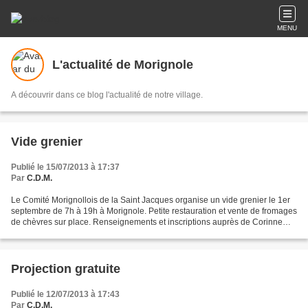
MENU
L'actualité de Morignole
A découvrir dans ce blog l'actualité de notre village.
Vide grenier
Publié le 15/07/2013 à 17:37
Par
C.D.M.
Le Comité Morignollois de la Saint Jacques organise un vide grenier le 1er
septembre de 7h à 19h à Morignole. Petite restauration et vente de fromages
de chèvres sur place. Renseignements et inscriptions auprès de Corinne
Josseaux au 07 81 29 12 59. N'attendez...
Projection gratuite
Publié le 12/07/2013 à 17:43
Par
C.D.M.