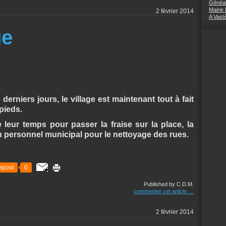
Généal
Mairie
2 février 2014
A Vast
ge
erniers jours, le village est maintenant tout à fait
 pieds.
leur temps pour passer la fraise sur la place, la
au personnel municipal pour le nettoyage des rues.
epost
0
Published by C.D.M.
commenter cet article
…
2 février 2014