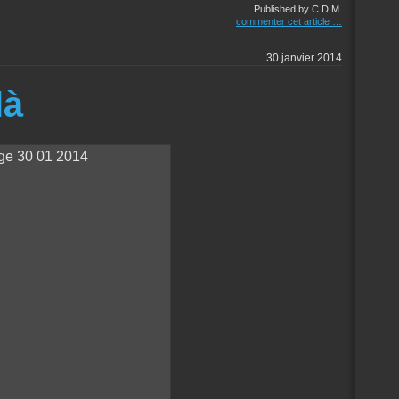
Published by C.D.M.
commenter cet article
…
30 janvier 2014
là