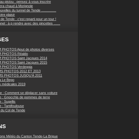
au pistou : pensez à vous inscrire
sera chaud à Morignole
velles du tunnel de Tende ................
tre plaisir
de Tende : c'est reparti pour un tour !
nnel : à p rendre avec des pincettes .......
GES
PHOTOS Ajout de photos diverses
 PHOTOS Réaldo
 PHOTOS Saint Jacques 2014
 PHOTOS Saint Jacques 2015
 PHOTOS Verdeggia
S PHOTOS 2012 ET 2013
S PHOTOS JUSQU’À 2011
a Le Bego
 médicales 2019
ue : Comment se déplacer sans voiture
e : Gnocchis de pommes de terre
 : Sugellis
 : Tantifoulouse
 du Col de Tende
NS
ions Météo du Canton Tende-La Brigue