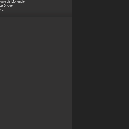
ogie de Morignole
 La Brigue
éra