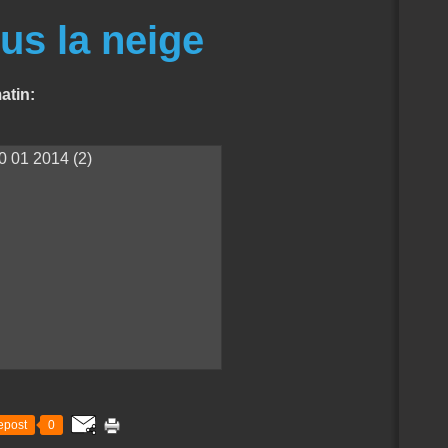
us la neige
atin:
epost
0