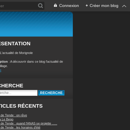
Connexion
+
Créer mon blog
ÉSENTATION
 L'actualité de Morignole
iption
: A découvrir dans ce blog l'actualité de
illage.
t
CHERCHE
ICLES RÉCENTS
 de Tende : on rêve
a Le Bego
de Tende : quand l'ANAS se projette ......
de Tende : les horaires d'été