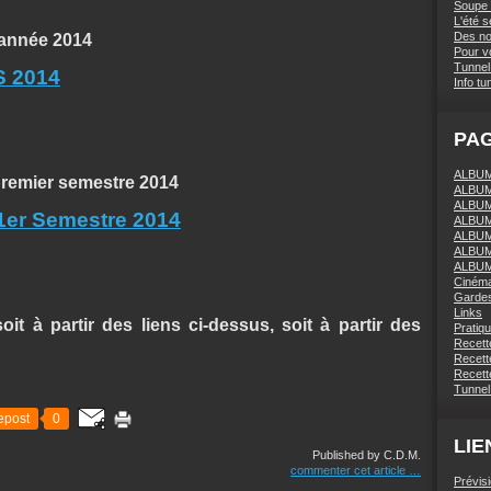
Soupe 
L'été 
Des nou
'année 2014
Pour vo
Tunnel 
 2014
Info tu
PA
ALBUM 
premier semestre 2014
ALBUM
ALBUM
r Semestre 2014
ALBUM
ALBUM
ALBUM
ALBUM
Ciném
Gardes
Links
oit à partir des liens ci-dessus, soit à partir des
Pratiq
Recett
Recette
Recette
Tunnel
epost
0
LIE
Published by C.D.M.
commenter cet article
…
Prévis