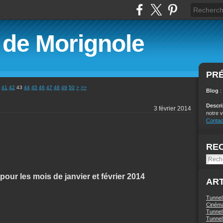
é de Morignole
PR
60
41
42
43
44
45
46
47
48
49
50
>
>>
Blog
:
Descr
3 février 2014
notre v
Contac
RE
pour les mois de janvier et février 2014
ART
Tunnel
Ciném
Tunnel 
Tunnel 