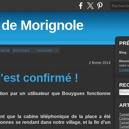
é de Morignole
PR
 NEIGE
BOUYGUES ...... TOUJOURS ! >>
Blog
:
Descr
2 février 2014
notre v
Contac
'est confirmé !
RE
tion par un utilisateur que Bouygues fonctionne
ART
Tunnel
nt que la cabine téléphonique de la place a été
Ciném
nnes se rendant dans notre village, et la fin d'un
Tunnel 
Tunnel 