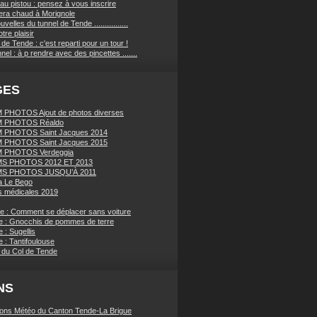
au pistou : pensez à vous inscrire
sera chaud à Morignole
velles du tunnel de Tende ................
tre plaisir
de Tende : c'est reparti pour un tour !
nnel : à p rendre avec des pincettes .......
GES
PHOTOS Ajout de photos diverses
 PHOTOS Réaldo
 PHOTOS Saint Jacques 2014
 PHOTOS Saint Jacques 2015
 PHOTOS Verdeggia
S PHOTOS 2012 ET 2013
S PHOTOS JUSQU’À 2011
a Le Bego
 médicales 2019
ue : Comment se déplacer sans voiture
e : Gnocchis de pommes de terre
 : Sugellis
 : Tantifoulouse
 du Col de Tende
NS
ions Météo du Canton Tende-La Brigue