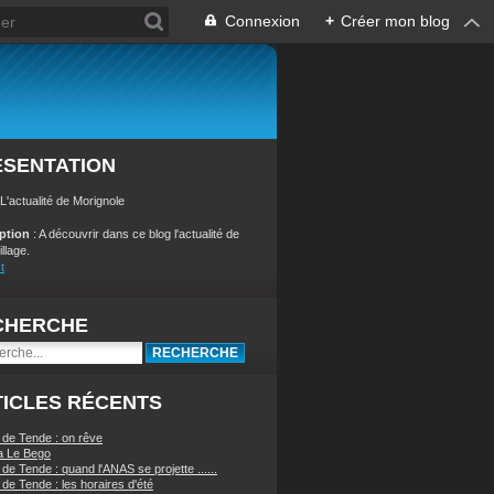
Connexion
+
Créer mon blog
ÉSENTATION
 L'actualité de Morignole
iption
: A découvrir dans ce blog l'actualité de
illage.
t
CHERCHE
ICLES RÉCENTS
 de Tende : on rêve
a Le Bego
de Tende : quand l'ANAS se projette ......
de Tende : les horaires d'été