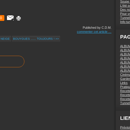
Soupe 
L'été 
Des nou
Pour vo
0
Tunnel 
Info tu
Published by C.D.M.
commenter cet article
…
PA
 NEIGE
BOUYGUES ...... TOUJOURS ! >>
ALBUM 
ALBUM
ALBUM
ALBUM
ALBUM
ALBUM
ALBUM
Ciném
Gardes
Links
Pratiq
Recett
Recette
Recette
Tunnel
LIE
Prévis