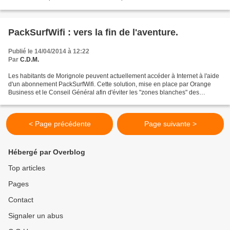
sympathique manifestation le DIMANCHE 10 AOUT, organisé...
PackSurfWifi : vers la fin de l'aventure.
Publié le 14/04/2014 à 12:22
Par
C.D.M.
Les habitants de Morignole peuvent actuellement accéder à Internet à l'aide
d'un abonnement PackSurfWifi. Cette solution, mise en place par Orange
Business et le Conseil Général afin d'éviter les "zones blanches" des
communes n'ayant pas accès à l'adsl,...
< Page précédente
Page suivante >
Hébergé par Overblog
Top articles
Pages
Contact
Signaler un abus