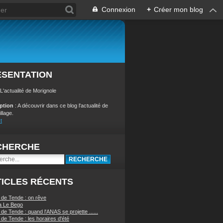
Connexion
+
Créer mon blog
ÉSENTATION
 L'actualité de Morignole
iption
: A découvrir dans ce blog l'actualité de
illage.
t
CHERCHE
ICLES RÉCENTS
 de Tende : on rêve
a Le Bego
de Tende : quand l'ANAS se projette ......
de Tende : les horaires d'été