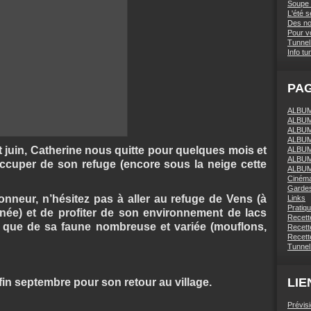
Soupe 
L'été 
Des nou
Pour vo
Tunnel 
Info tu
PA
ALBUM 
ALBUM
ALBUM
ALBUM
uin, Catherine nous quitte pour quelques mois et
ALBUM
ALBUM
occuper de son refuge (encore sous la neige cette
ALBUM
Ciném
Gardes
neur, n’hésitez pas à aller au refuge de Vens (à
Links
Pratiq
née) et de profiter de son environnement de lacs
Recett
i que de sa faune nombreuse et variée (mouflons,
Recette
Recette
Tunnel
LIE
in septembre pour son retour au village.
Prévis