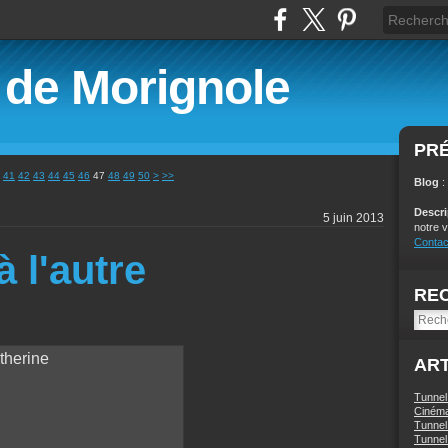
é de Morignole
PR
60
41
42
43
44
45
46
47
48
49
50
>
>>
Blog
:
Descr
5 juin 2013
notre v
Contac
à l'autre
RE
ART
Tunnel
Ciném
Tunnel 
Tunnel 