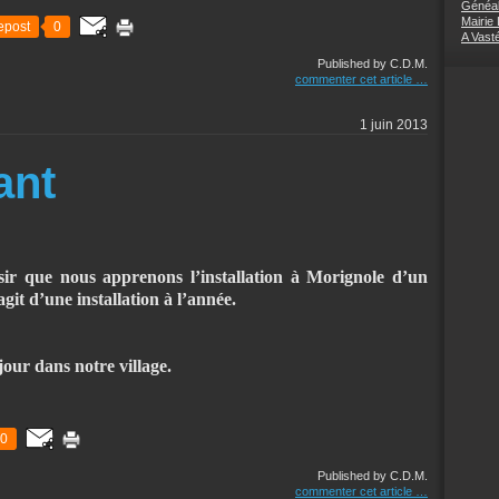
Généal
Mairie
epost
0
A Vast
Published by C.D.M.
commenter cet article
…
1 juin 2013
ant
sir que nous apprenons l’installation à Morignole d’un
agit d’une installation à l’année.
our dans notre village.
0
Published by C.D.M.
commenter cet article
…