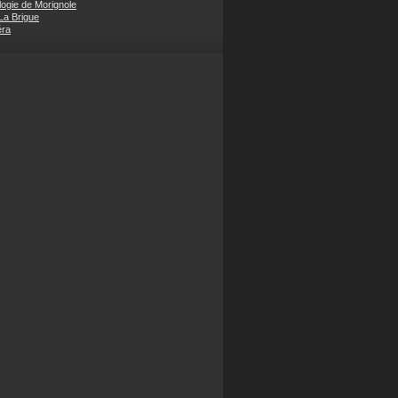
ogie de Morignole
 La Brigue
éra