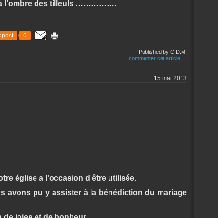
s à l’ombre des tilleuls …………….
epost
0
Published by C.D.M.
commenter cet article
…
15 mai 2013
re église a l'occasion d'être utilisée.
us avons pu y assister à la bénédiction du mariage
de joies et de bonheur.