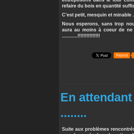
refaire du bois en quantité suffi
C'est petit, mesquin et minable ..
Nous esperons, sans trop nous 
aura au moins à coeur de ne p
.............!!!!!!!!!!!!!!!
Repost
En attendant 
........
Suite aux problèmes rencontrés c