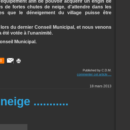
équipement afin de pouvoir acquérir un engin de
s de fortes chutes de neige, d'attendre dans les
les que le déneigement du village puisse être
ors du dernier Conseil Municipal, et nous venons
 été votée à l'unanimité.
onseil Municipal.
0
Published by C.D.M.
commenter cet article
…
18 mars 2013
ige ...........