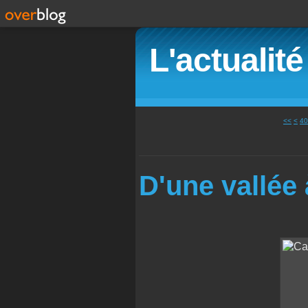
L'actualit
10
20
30
<<
<
40
D'une vallée 