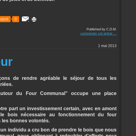
epost
0
Published by C.D.M.
commenter cet article
…
1 mai 2013
eur
ons de rendre agréable le séjour de tous les
riées.
if autour du Four Communal" occupe une place
otre part un investissement certain, avec en amont
 le bois nécessaire au fonctionnement du four
s les bonnes volontés.
, un individu a cru bon de prendre le bois que nous
unal, nous obligeant à redoubler d'efforts pour