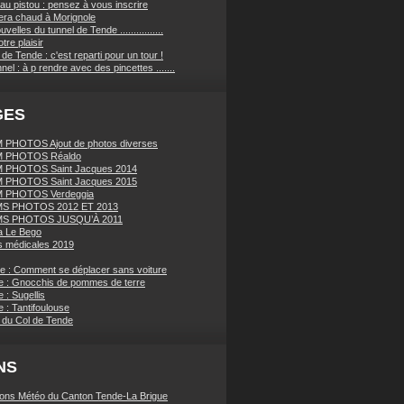
au pistou : pensez à vous inscrire
sera chaud à Morignole
velles du tunnel de Tende ................
tre plaisir
de Tende : c'est reparti pour un tour !
nnel : à p rendre avec des pincettes .......
GES
PHOTOS Ajout de photos diverses
 PHOTOS Réaldo
 PHOTOS Saint Jacques 2014
 PHOTOS Saint Jacques 2015
 PHOTOS Verdeggia
S PHOTOS 2012 ET 2013
S PHOTOS JUSQU’À 2011
a Le Bego
 médicales 2019
ue : Comment se déplacer sans voiture
e : Gnocchis de pommes de terre
 : Sugellis
 : Tantifoulouse
 du Col de Tende
NS
ions Météo du Canton Tende-La Brigue