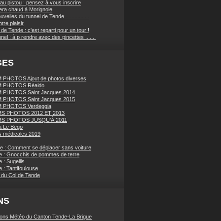
au pistou : pensez à vous inscrire
sera chaud à Morignole
velles du tunnel de Tende ................
tre plaisir
de Tende : c'est reparti pour un tour !
nnel : à p rendre avec des pincettes .......
GES
PHOTOS Ajout de photos diverses
 PHOTOS Réaldo
 PHOTOS Saint Jacques 2014
 PHOTOS Saint Jacques 2015
 PHOTOS Verdeggia
S PHOTOS 2012 ET 2013
S PHOTOS JUSQU’À 2011
a Le Bego
 médicales 2019
ue : Comment se déplacer sans voiture
e : Gnocchis de pommes de terre
 : Sugellis
 : Tantifoulouse
 du Col de Tende
NS
ions Météo du Canton Tende-La Brigue