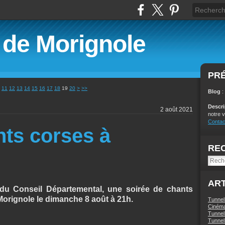
é de Morignole
PR
30
40
50
60
11
12
13
14
15
16
17
18
19
20
>
>>
Blog
:
Descr
2 août 2021
notre v
Contac
nts corses à
RE
ART
 du Conseil Départemental, une soirée de chants
 Morignole le dimanche 8 août à 21h.
Tunnel
Ciném
Tunnel 
Tunnel 