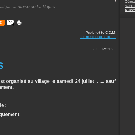
Généal
fait par la mairie de La Brigue
Mairie
A Vast
0
Published by C.D.M.
commenter cet article
…
20 juillet 2021
s
st organisé au village le samedi 24 juillet ...... sauf
mment.
e :
iquement.