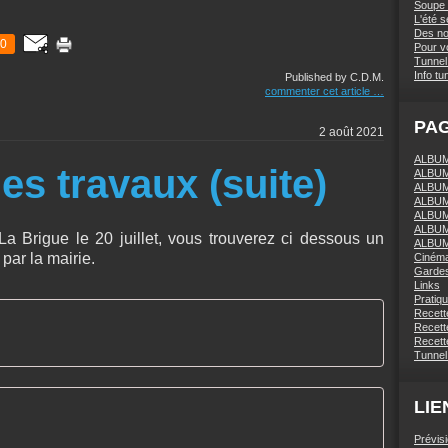
Soupe 
L'été 
Des nou
0
Pour vo
Tunnel 
Info tu
Published by C.D.M.
commenter cet article
…
PA
2 août 2021
ALBUM 
les travaux (suite)
ALBUM
ALBUM
ALBUM
ALBUM
ALBUM
La Brigue le 20 juillet, vous trouverez ci dessous un
ALBUM
par la mairie.
Ciném
Gardes
Links
Pratiq
Recett
Recette
Recette
Tunnel
LIE
Prévis