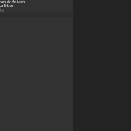
ogie de Morignole
 La Brigue
éra