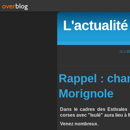
L'actualit
<<
<
10
Rappel : cha
Morignole
Dans le cadres des Estivales
corses avec "Isulé" aura lieu à
Venez nombreux.