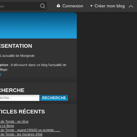
Connexion
+
Créer mon blog
ÉSENTATION
 L'actualité de Morignole
iption
: A découvrir dans ce blog l'actualité de
illage.
t
CHERCHE
ICLES RÉCENTS
 de Tende : on rêve
a Le Bego
de Tende : quand l'ANAS se projette ......
de Tende : les horaires d'été