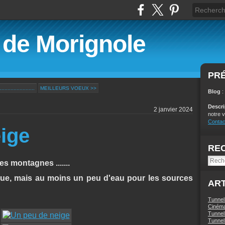
é de Morignole
PR
....................
MEILLEURS VOEUX >>
Blog
:
Descr
2 janvier 2024
notre v
Contac
ige
RE
s montagnes .......
ue, mais au moins un peu d'eau pour les sources
ART
Tunnel
Ciném
Tunnel 
Tunnel 