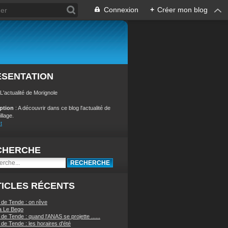
Connexion
+
Créer mon blog
ÉSENTATION
 L'actualité de Morignole
iption
: A découvrir dans ce blog l'actualité de
illage.
t
CHERCHE
ICLES RÉCENTS
 de Tende : on rêve
a Le Bego
de Tende : quand l'ANAS se projette ......
de Tende : les horaires d'été