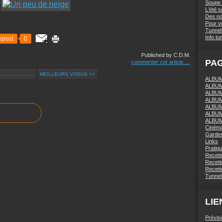
Soupe 
L'été 
Des nou
Pour vo
Tunnel 
Info tu
epost
0
Published by C.D.M.
PA
commenter cet article
…
....................
MEILLEURS VOEUX >>
ALBUM 
ALBUM
ALBUM
ALBUM
ALBUM
ALBUM
ALBUM
Ciném
Gardes
Links
Pratiq
Recett
Recette
Recette
Tunnel
LIE
Prévis