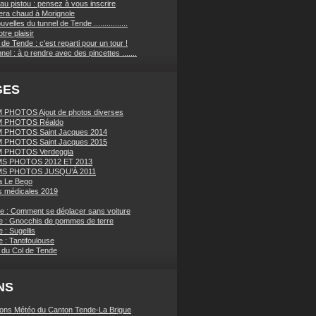
au pistou : pensez à vous inscrire
sera chaud à Morignole
velles du tunnel de Tende ................
tre plaisir
de Tende : c'est reparti pour un tour !
nnel : à p rendre avec des pincettes .......
GES
PHOTOS Ajout de photos diverses
 PHOTOS Réaldo
 PHOTOS Saint Jacques 2014
 PHOTOS Saint Jacques 2015
 PHOTOS Verdeggia
S PHOTOS 2012 ET 2013
S PHOTOS JUSQU’À 2011
a Le Bego
 médicales 2019
ue : Comment se déplacer sans voiture
e : Gnocchis de pommes de terre
 : Sugellis
 : Tantifoulouse
 du Col de Tende
NS
ions Météo du Canton Tende-La Brigue