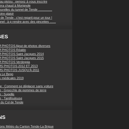
au pistou : pensez à vous inscrire
sera chaud à Morignole
velles du tunnel de Tende ................
tre plaisir
de Tende : c'est reparti pour un tour !
nnel : à p rendre avec des pincettes .......
GES
PHOTOS Ajout de photos diverses
 PHOTOS Réaldo
 PHOTOS Saint Jacques 2014
 PHOTOS Saint Jacques 2015
 PHOTOS Verdeggia
S PHOTOS 2012 ET 2013
S PHOTOS JUSQU’À 2011
a Le Bego
 médicales 2019
ue : Comment se déplacer sans voiture
e : Gnocchis de pommes de terre
 : Sugellis
 : Tantifoulouse
 du Col de Tende
NS
ions Météo du Canton Tende-La Brigue