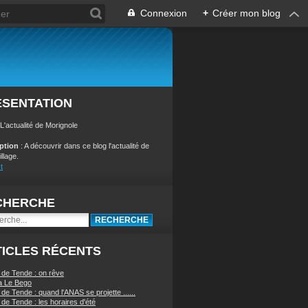
Connexion
+
Créer mon blog
ÉSENTATION
 L'actualité de Morignole
iption
: A découvrir dans ce blog l'actualité de
illage.
t
CHERCHE
ICLES RÉCENTS
 de Tende : on rêve
a Le Bego
de Tende : quand l'ANAS se projette ......
de Tende : les horaires d'été