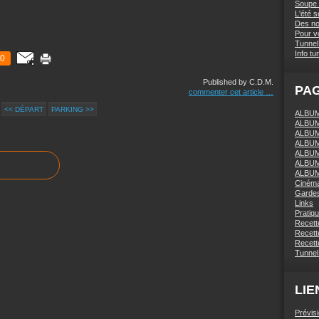
Soupe 
L'été 
Des nou
Pour vo
Tunnel 
Info tu
0
Published by C.D.M.
PA
commenter cet article
…
<< DÉPART
PARKING >>
ALBUM 
ALBUM
ALBUM
ALBUM
ALBUM
ALBUM
ALBUM
Ciném
Gardes
Links
Pratiq
Recett
Recette
Recette
Tunnel
LIE
Prévis