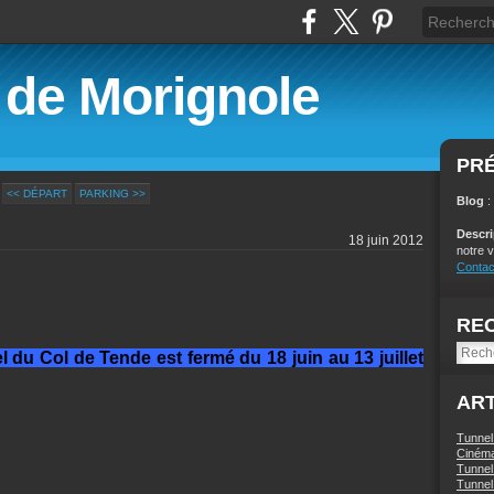
é de Morignole
PR
<< DÉPART
PARKING >>
Blog
:
Descr
18 juin 2012
notre v
Contac
RE
 du Col de Tende est fermé du 18 juin au 13 juillet
ART
Tunnel
Ciném
Tunnel 
Tunnel 