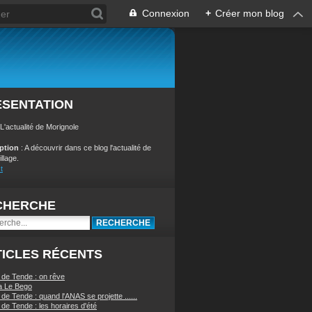
Connexion
+
Créer mon blog
ÉSENTATION
 L'actualité de Morignole
iption
: A découvrir dans ce blog l'actualité de
illage.
t
CHERCHE
ICLES RÉCENTS
 de Tende : on rêve
a Le Bego
de Tende : quand l'ANAS se projette ......
de Tende : les horaires d'été