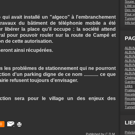
Soupe 
L'été 
Des nou
Pour vo
o qui avait installé un "algeco" à l'embranchement
Tunnel 
 travaux du bâtiment de téléphonie mobile a été
Info tu
libérer la place qu'il occupe : la société attend
ral pour pouvoir rouler sur la route de Campé et
PA
on de cette autorisation.
ALBUM 
eront ainsi récupérées.
ALBUM
ALBUM
ALBUM
ALBUM
pas les problèmes de stationnement qui ne pourront
ALBUM
ALBUM
tion d'un parking digne de ce nom ............ ce que
Ciném
irie refusent toujours d'envisager.
Gardes
Links
Pratiq
Recett
ction sera pour le village un des enjeux des
Recette
Recette
Tunnel
LIE
0
Prévis
Published by C.D.M.