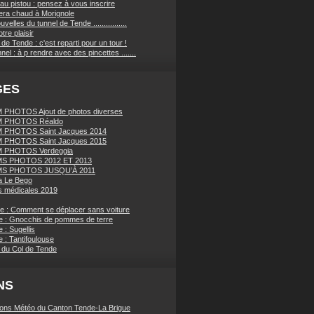
au pistou : pensez à vous inscrire
sera chaud à Morignole
velles du tunnel de Tende ................
tre plaisir
de Tende : c'est reparti pour un tour !
nnel : à p rendre avec des pincettes .......
GES
PHOTOS Ajout de photos diverses
 PHOTOS Réaldo
 PHOTOS Saint Jacques 2014
 PHOTOS Saint Jacques 2015
 PHOTOS Verdeggia
S PHOTOS 2012 ET 2013
S PHOTOS JUSQU’À 2011
a Le Bego
 médicales 2019
ue : Comment se déplacer sans voiture
e : Gnocchis de pommes de terre
 : Sugellis
 : Tantifoulouse
 du Col de Tende
NS
ions Météo du Canton Tende-La Brigue