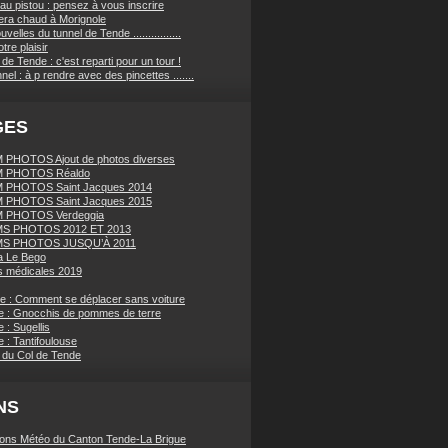
au pistou : pensez à vous inscrire
sera chaud à Morignole
velles du tunnel de Tende ................
tre plaisir
de Tende : c'est reparti pour un tour !
nnel : à p rendre avec des pincettes .......
GES
PHOTOS Ajout de photos diverses
 PHOTOS Réaldo
 PHOTOS Saint Jacques 2014
 PHOTOS Saint Jacques 2015
 PHOTOS Verdeggia
S PHOTOS 2012 ET 2013
S PHOTOS JUSQU’À 2011
a Le Bego
 médicales 2019
ue : Comment se déplacer sans voiture
e : Gnocchis de pommes de terre
 : Sugellis
 : Tantifoulouse
 du Col de Tende
NS
ions Météo du Canton Tende-La Brigue