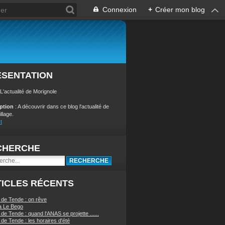
Connexion
+
Créer mon blog
ÉSENTATION
 L'actualité de Morignole
iption
: A découvrir dans ce blog l'actualité de
illage.
t
CHERCHE
ICLES RÉCENTS
 de Tende : on rêve
a Le Bego
de Tende : quand l'ANAS se projette ......
de Tende : les horaires d'été