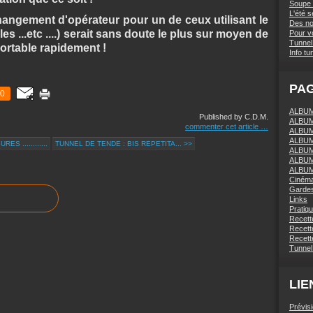
Soupe 
L'été 
hangement d'opérateur pour un de ceux utilisant le
Des nou
s ...etc ....) serait sans doute le plus sur moyen de
Pour vo
Tunnel 
portable rapidement !
Info tu
PA
0
ALBUM 
Published by C.D.M.
ALBUM
commenter cet article
…
ALBUM
ALBUM
S ............
TUNNEL DE TENDE : BIS REPETITA... >>
ALBUM
ALBUM
ALBUM
Ciném
Gardes
Links
Pratiq
Recett
Recette
Recette
Tunnel
LIE
Prévis