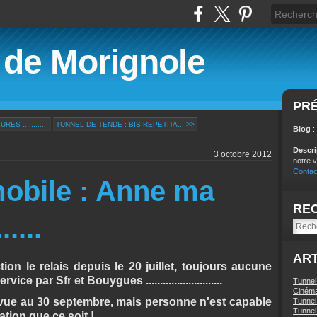
é de Morignole
PR
S ............
TUNNEL DE TENDE : BIS REPETITA... >>
Blog
:
Descr
3 octobre 2012
notre v
Contac
obile : Anne ma
RE
....
ART
on le relais depuis le 20 juillet, toujours aucune
e par Sfr et Bouygues ...........................
Tunnel
Ciném
révue au 30 septembre, mais personne n'est capable
Tunnel 
Tunnel 
tion que ce soit !