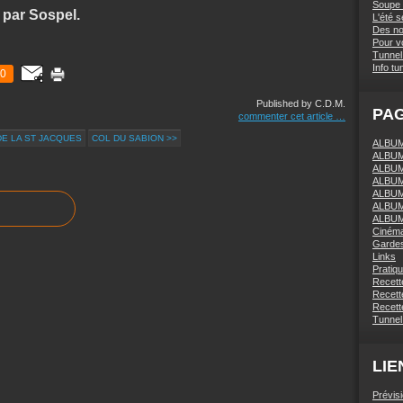
Soupe 
 par Sospel.
L'été 
Des nou
Pour vo
Tunnel 
Info tu
0
Published by C.D.M.
PA
commenter cet article
…
DE LA ST JACQUES
COL DU SABION >>
ALBUM 
ALBUM
ALBUM
ALBUM
ALBUM
ALBUM
ALBUM
Ciném
Gardes
Links
Pratiq
Recett
Recette
Recette
Tunnel
LIE
Prévis