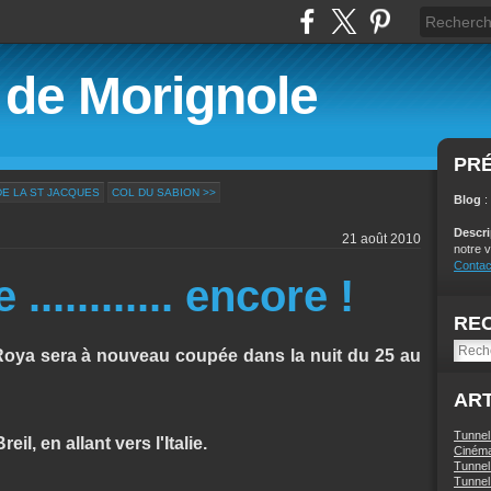
é de Morignole
PR
DE LA ST JACQUES
COL DU SABION >>
Blog
:
Descr
21 août 2010
notre v
Contac
........... encore !
RE
Roya sera à nouveau coupée dans la nuit du 25 au
ART
Tunnel
l, en allant vers l'Italie.
Ciném
Tunnel 
Tunnel 