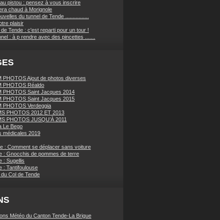
au pistou : pensez à vous inscrire
sera chaud à Morignole
velles du tunnel de Tende ................
tre plaisir
de Tende : c'est reparti pour un tour !
nnel : à p rendre avec des pincettes .......
GES
PHOTOS Ajout de photos diverses
 PHOTOS Réaldo
 PHOTOS Saint Jacques 2014
 PHOTOS Saint Jacques 2015
 PHOTOS Verdeggia
S PHOTOS 2012 ET 2013
S PHOTOS JUSQU’À 2011
a Le Bego
 médicales 2019
ue : Comment se déplacer sans voiture
e : Gnocchis de pommes de terre
 : Sugellis
 : Tantifoulouse
 du Col de Tende
NS
ions Météo du Canton Tende-La Brigue