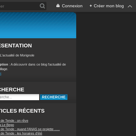
Connexion
+
Créer mon blog
ÉSENTATION
 L'actualité de Morignole
iption
: A découvrir dans ce blog l'actualité de
illage.
t
CHERCHE
ICLES RÉCENTS
 de Tende : on rêve
a Le Bego
de Tende : quand l'ANAS se projette ......
de Tende : les horaires d'été