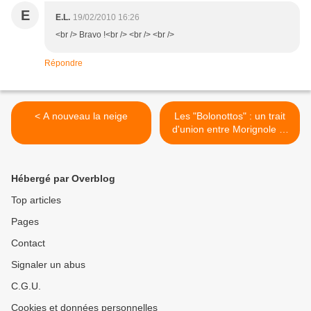
E
E.L.
19/02/2010 16:26
<br /> Bravo !<br /> <br /> <br />
Répondre
< A nouveau la neige
Les "Bolonottos" : un trait
d'union entre Morignole et
l'Amérique Latine >
Hébergé par Overblog
Top articles
Pages
Contact
Signaler un abus
C.G.U.
Cookies et données personnelles