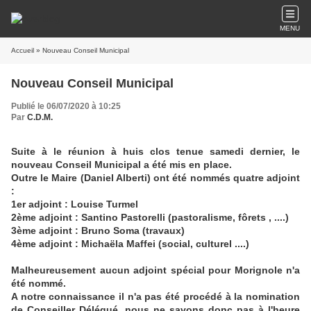
MENU
Accueil
» Nouveau Conseil Municipal
Nouveau Conseil Municipal
Publié le 06/07/2020 à 10:25
Par
C.D.M.
Suite à le réunion à huis clos tenue samedi dernier, le
nouveau Conseil Municipal a été mis en place.
Outre le Maire (Daniel Alberti) ont été nommés quatre adjoint
:
1er adjoint : Louise Turmel
2ème adjoint : Santino Pastorelli (pastoralisme, fôrets , ....)
3ème adjoint : Bruno Soma (travaux)
4ème adjoint : Michaëla Maffei (social, culturel ....)
Malheureusement aucun adjoint spécial pour Morignole n'a
été nommé.
A notre connaissance il n'a pas été procédé à la nomination
de Conseiller Délégué, nous ne savons donc pas à l'heure