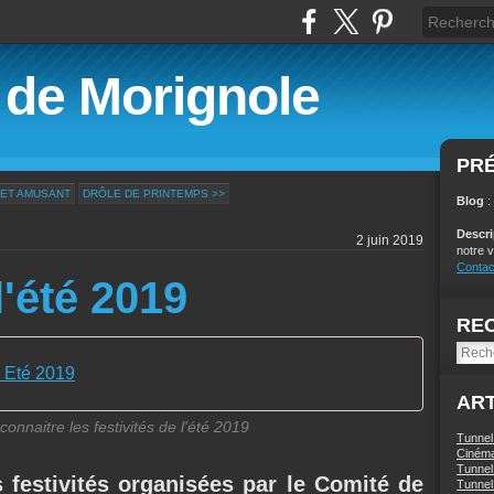
é de Morignole
PR
 ET AMUSANT
DRÔLE DE PRINTEMPS >>
Blog
:
Descr
2 juin 2019
notre v
Contac
l'été 2019
RE
s Eté 2019
ART
connaitre les festivités de l'été 2019
Tunnel
Ciném
Tunnel 
s festivités organisées par le Comité de
Tunnel 