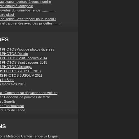
au pistou : pensez à vous inscrire
sera chaud à Morignole
velles du tunnel de Tende ................
tre plaisir
de Tende : c'est reparti pour un tour !
nnel : à p rendre avec des pincettes .......
GES
PHOTOS Ajout de photos diverses
 PHOTOS Réaldo
 PHOTOS Saint Jacques 2014
 PHOTOS Saint Jacques 2015
 PHOTOS Verdeggia
S PHOTOS 2012 ET 2013
S PHOTOS JUSQU’À 2011
a Le Bego
 médicales 2019
ue : Comment se déplacer sans voiture
e : Gnocchis de pommes de terre
 : Sugellis
 : Tantifoulouse
 du Col de Tende
NS
ions Météo du Canton Tende-La Brigue