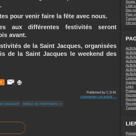
Soupe 
.
L'été 
Des nou
Pour vo
es pour venir faire la fête avec nous.
Tunnel 
Info tu
es aux différentes festivités seront
ois avant.
PA
stivités de la Saint Jacques, organisées
ALBUM 
is de la Saint Jacques le weekend des
ALBUM
ALBUM
ALBUM
ALBUM
ALBUM
ALBUM
Ciném
0
Gardes
Links
Pratiq
Published by C.D.M.
Recett
commenter cet article
…
Recette
Recette
 ET AMUSANT
DRÔLE DE PRINTEMPS >>
Tunnel
LIE
Prévis