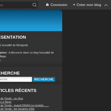
Connexion
+
Créer mon blog
ÉSENTATION
 L'actualité de Morignole
iption
: A découvrir dans ce blog l'actualité de
illage.
t
CHERCHE
ICLES RÉCENTS
 de Tende : on rêve
a Le Bego
de Tende : quand l'ANAS se projette ......
de Tende : les horaires d'été