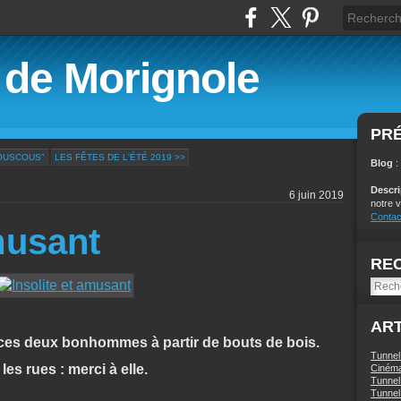
é de Morignole
PR
OUSCOUS"
LES FÊTES DE L'ÉTÉ 2019 >>
Blog
:
Descr
6 juin 2019
notre v
Contac
musant
RE
ART
 ces deux bonhommes à partir de bouts de bois.
Tunnel
es rues : merci à elle.
Ciném
Tunnel 
Tunnel 