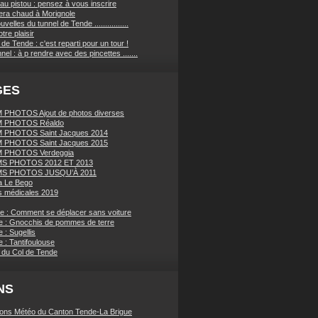
au pistou : pensez à vous inscrire
sera chaud à Morignole
velles du tunnel de Tende ................
tre plaisir
de Tende : c'est reparti pour un tour !
nnel : à p rendre avec des pincettes .......
GES
PHOTOS Ajout de photos diverses
 PHOTOS Réaldo
 PHOTOS Saint Jacques 2014
 PHOTOS Saint Jacques 2015
 PHOTOS Verdeggia
S PHOTOS 2012 ET 2013
S PHOTOS JUSQU’À 2011
a Le Bego
 médicales 2019
ue : Comment se déplacer sans voiture
e : Gnocchis de pommes de terre
 : Sugellis
 : Tantifoulouse
 du Col de Tende
NS
ions Météo du Canton Tende-La Brigue