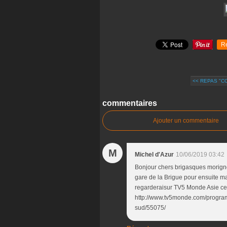
R
<< REPAS "C
commentaires
Ajouter un commentaire
M
Michel d'Azur
10/06/2019 03:42
Bonjour chers brigasques morignol
gare de la Brigue pour ensuite m
regarderaisur TV5 Monde Asie ce s
http://www.tv5monde.com/program
sud/55075/