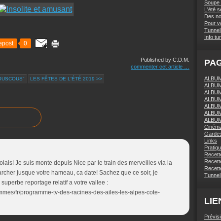
Soupe 
L'été 
Des nou
Pour vo
Tunnel 
Info tu
epost
0
Published by C.D.M.
PA
commenter cet article
…
ALBUM 
OUSCOUS"
LES FÊTES DE L'ÉTÉ 2019 >>
ALBUM
ALBUM
ALBUM
ALBUM
ALBUM
ALBUM
Ciném
Gardes
Links
Pratiq
Recett
Recette
ais! Je suis monte depuis Nice par le train des merveilles via la
Recette
archer jusque votre hameau, ca date! Sachez que ce soir, je
Tunnel
uperbe reportage relatif a votre vallee :
mes/fr/programme-tv-des-racines-des-ailes-les-alpes-cote-
LIE
Prévis