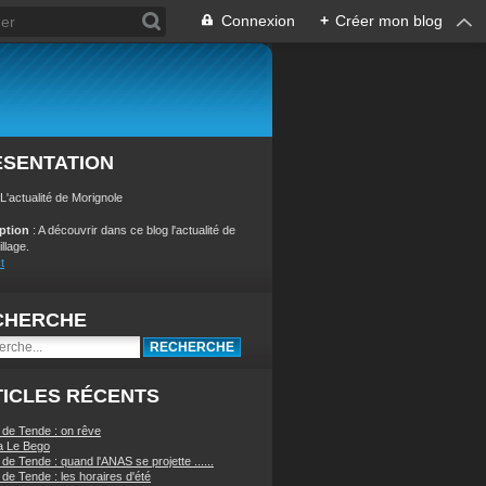
Connexion
+
Créer mon blog
ÉSENTATION
 L'actualité de Morignole
iption
: A découvrir dans ce blog l'actualité de
illage.
t
CHERCHE
ICLES RÉCENTS
 de Tende : on rêve
a Le Bego
de Tende : quand l'ANAS se projette ......
de Tende : les horaires d'été