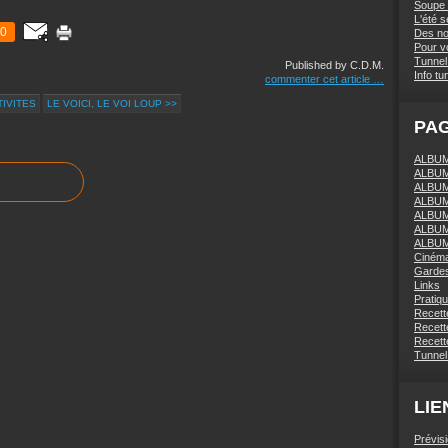
Soupe 
L'été 
0
Des nou
Pour vo
Tunnel 
Published by C.D.M.
Info tu
commenter cet article
…
TIVITES
LE VOICI, LE VOI LOUP >>
PA
ALBUM 
ALBUM
ALBUM
ALBUM
ALBUM
ALBUM
ALBUM
Ciném
Gardes
Links
Pratiq
Recett
Recette
Recette
Tunnel
LIE
Prévis