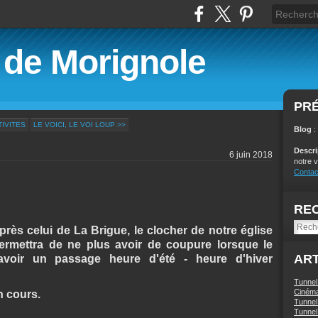
é de Morignole
PR
TIVITES
LE VOICI, LE VOI LOUP >>
Blog
:
Descr
6 juin 2018
notre v
Contac
RE
ès celui de La Brigue, le clocher de notre église
i permettra de ne plus avoir de coupure lorsque le
ART
avoir un passage heure d'été - heure d'hiver
Tunnel
Ciném
n cours.
Tunnel 
Tunnel 