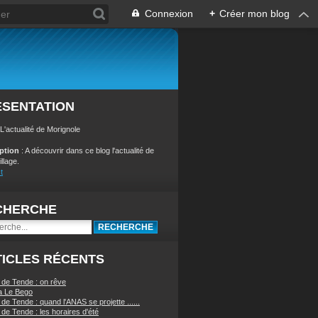
Connexion
+
Créer mon blog
ÉSENTATION
 L'actualité de Morignole
iption
: A découvrir dans ce blog l'actualité de
illage.
t
CHERCHE
ICLES RÉCENTS
 de Tende : on rêve
a Le Bego
de Tende : quand l'ANAS se projette ......
de Tende : les horaires d'été