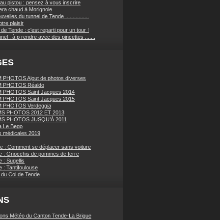
au pistou : pensez à vous inscrire
sera chaud à Morignole
velles du tunnel de Tende ................
tre plaisir
de Tende : c'est reparti pour un tour !
nnel : à p rendre avec des pincettes .......
GES
PHOTOS Ajout de photos diverses
 PHOTOS Réaldo
 PHOTOS Saint Jacques 2014
 PHOTOS Saint Jacques 2015
 PHOTOS Verdeggia
S PHOTOS 2012 ET 2013
S PHOTOS JUSQU’À 2011
a Le Bego
 médicales 2019
ue : Comment se déplacer sans voiture
e : Gnocchis de pommes de terre
 : Sugellis
 : Tantifoulouse
 du Col de Tende
NS
ions Météo du Canton Tende-La Brigue