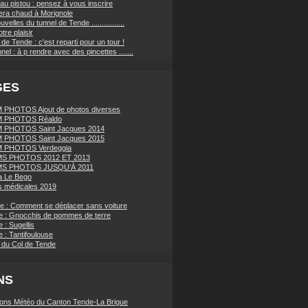
au pistou : pensez à vous inscrire
sera chaud à Morignole
velles du tunnel de Tende ................
tre plaisir
de Tende : c'est reparti pour un tour !
nnel : à p rendre avec des pincettes .......
GES
PHOTOS Ajout de photos diverses
 PHOTOS Réaldo
 PHOTOS Saint Jacques 2014
 PHOTOS Saint Jacques 2015
 PHOTOS Verdeggia
S PHOTOS 2012 ET 2013
S PHOTOS JUSQU’À 2011
a Le Bego
 médicales 2019
ue : Comment se déplacer sans voiture
e : Gnocchis de pommes de terre
 : Sugellis
 : Tantifoulouse
 du Col de Tende
NS
ions Météo du Canton Tende-La Brigue