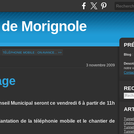
é de Morignole
PR
TÉLÉPHONIE MOBILE : ON AVANCE... >>
Blog
:
Descr
3 novembre 2009
notre v
Contac
age
RE
eil Municipal seront ce vendredi 6 à partir de 11h
ART
Tunnel
mplantation de la téléphonie mobile et le chantier de
Ciném
Tunnel 
Tunnel 