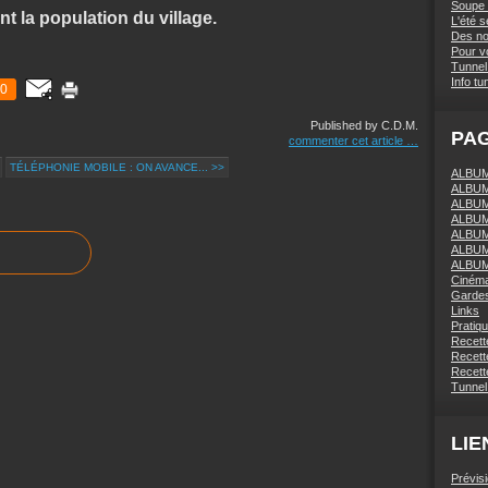
Soupe 
nt la population du village.
L'été 
Des nou
Pour vo
Tunnel 
Info tu
0
Published by C.D.M.
PA
commenter cet article
…
TÉLÉPHONIE MOBILE : ON AVANCE... >>
ALBUM 
ALBUM
ALBUM
ALBUM
ALBUM
ALBUM
ALBUM
Ciném
Gardes
Links
Pratiq
Recett
Recette
Recette
Tunnel
LIE
Prévis