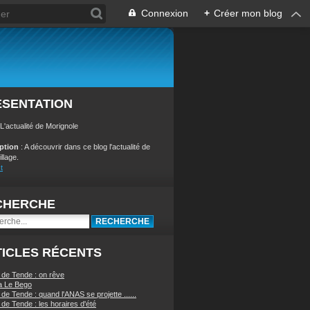
Connexion
+
Créer mon blog
ÉSENTATION
 L'actualité de Morignole
iption
: A découvrir dans ce blog l'actualité de
illage.
t
CHERCHE
ICLES RÉCENTS
 de Tende : on rêve
a Le Bego
de Tende : quand l'ANAS se projette ......
de Tende : les horaires d'été