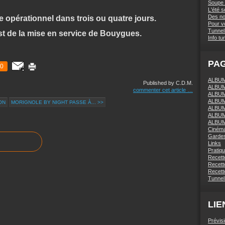
Soupe 
L'été 
Des nou
re opérationnel dans trois ou quatre jours.
Pour vo
Tunnel 
st de la mise en service de Bouygues.
Info tu
PA
0
ALBUM 
Published by C.D.M.
ALBUM
commenter cet article
…
ALBUM
ALBUM
ON
MORIGNOLE BY NIGHT PASSE À... >>
ALBUM
ALBUM
ALBUM
Ciném
Gardes
Links
Pratiq
Recett
Recette
Recette
Tunnel
LIE
Prévis