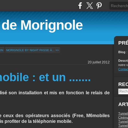
é de Morignole
PR
ON
MORIGNOLE BY NIGHT PASSE À... >>
Blog
:
Descr
20 juillet 2012
notre v
Contac
ile : et un .......
RE
sé son installation et mis en fonction le relais de
ART
Tunnel
e ceux des opérateurs associés (Free, M6mobiles
Ciném
is profiter de la téléphonie mobile.
Tunnel 
Tunnel 