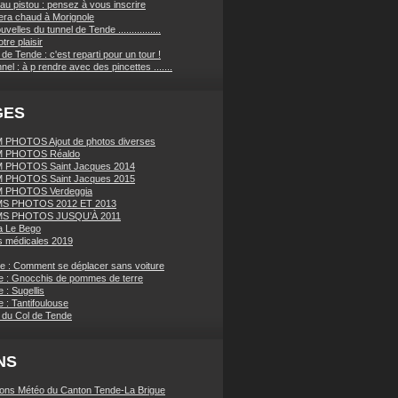
au pistou : pensez à vous inscrire
sera chaud à Morignole
velles du tunnel de Tende ................
tre plaisir
de Tende : c'est reparti pour un tour !
nnel : à p rendre avec des pincettes .......
GES
PHOTOS Ajout de photos diverses
 PHOTOS Réaldo
 PHOTOS Saint Jacques 2014
 PHOTOS Saint Jacques 2015
 PHOTOS Verdeggia
S PHOTOS 2012 ET 2013
S PHOTOS JUSQU’À 2011
a Le Bego
 médicales 2019
ue : Comment se déplacer sans voiture
e : Gnocchis de pommes de terre
 : Sugellis
 : Tantifoulouse
 du Col de Tende
NS
ions Météo du Canton Tende-La Brigue