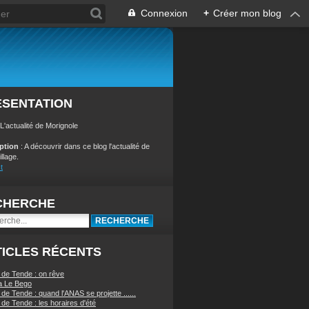
Connexion
+
Créer mon blog
ÉSENTATION
 L'actualité de Morignole
iption
: A découvrir dans ce blog l'actualité de
illage.
t
CHERCHE
ICLES RÉCENTS
 de Tende : on rêve
a Le Bego
de Tende : quand l'ANAS se projette ......
de Tende : les horaires d'été