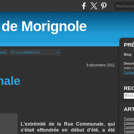
é de Morignole
PR
 NOËL
ET LA LUMIÈRE FUT ................ >>
Blog
:
Descr
9 décembre 2011
notre v
Contac
ale
RE
ART
Tunnel
Ciném
L'extrémité de la Rue Communale, qui
Tunnel 
s'était effondrée en début d'été, a été
Tunnel 