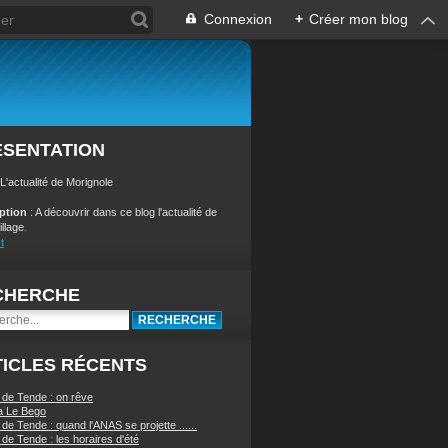
Connexion
+
Créer mon blog
ÉSENTATION
 L'actualité de Morignole
iption
: A découvrir dans ce blog l'actualité de
illage.
t
CHERCHE
ICLES RÉCENTS
 de Tende : on rêve
a Le Bego
de Tende : quand l'ANAS se projette ......
de Tende : les horaires d'été