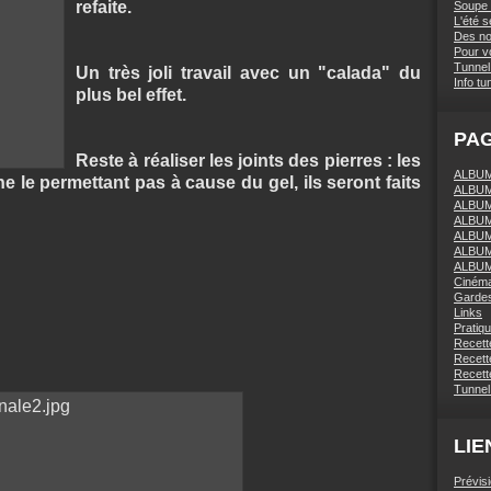
refaite.
Soupe 
L'été 
Des nou
Pour vo
Tunnel 
Un très joli travail avec un "calada" du
Info tu
plus bel effet.
PA
Reste à réaliser les joints des pierres : les
ALBUM 
e le permettant pas à cause du gel, ils seront faits
ALBUM
ALBUM
ALBUM
ALBUM
ALBUM
ALBUM
Ciném
Gardes
Links
Pratiq
Recett
Recette
Recette
Tunnel
LIE
Prévis