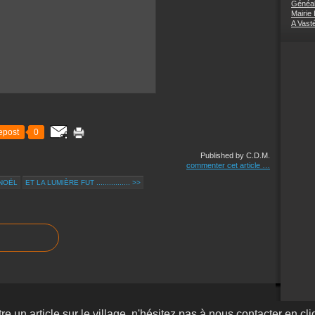
Généal
Mairie
A Vast
epost
0
Published by C.D.M.
commenter cet article
…
 NOËL
ET LA LUMIÈRE FUT ................ >>
re un article sur le village, n'hésitez pas à nous contacter en cli