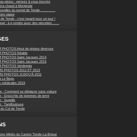
au pistou : pensez à vous inscrire
sera chaud à Morignole
velles du tunnel de Tende ................
tre plaisir
de Tende : c'est reparti pour un tour !
nnel : à p rendre avec des pincettes .......
GES
PHOTOS Ajout de photos diverses
 PHOTOS Réaldo
 PHOTOS Saint Jacques 2014
 PHOTOS Saint Jacques 2015
 PHOTOS Verdeggia
S PHOTOS 2012 ET 2013
S PHOTOS JUSQU’À 2011
a Le Bego
 médicales 2019
ue : Comment se déplacer sans voiture
e : Gnocchis de pommes de terre
 : Sugellis
 : Tantifoulouse
 du Col de Tende
NS
ions Météo du Canton Tende-La Brigue