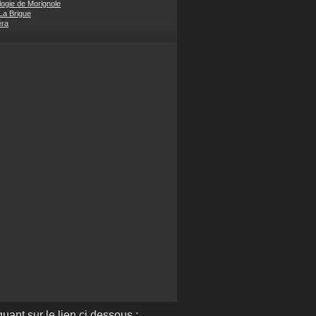
ogie de Morignole
 La Brigue
éra
quant sur le lien ci dessous :