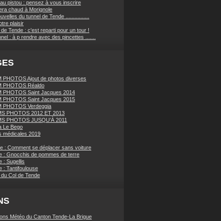
au pistou : pensez à vous inscrire
sera chaud à Morignole
velles du tunnel de Tende ................
tre plaisir
de Tende : c'est reparti pour un tour !
nnel : à p rendre avec des pincettes .......
GES
PHOTOS Ajout de photos diverses
 PHOTOS Réaldo
 PHOTOS Saint Jacques 2014
 PHOTOS Saint Jacques 2015
 PHOTOS Verdeggia
S PHOTOS 2012 ET 2013
S PHOTOS JUSQU’À 2011
a Le Bego
 médicales 2019
ue : Comment se déplacer sans voiture
e : Gnocchis de pommes de terre
 : Sugellis
 : Tantifoulouse
 du Col de Tende
NS
ions Météo du Canton Tende-La Brigue