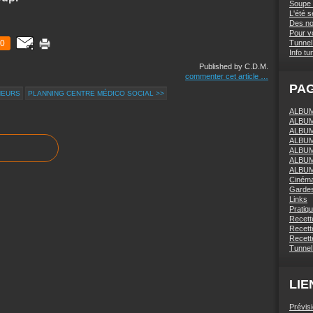
Soupe 
L'été 
Des nou
Pour vo
0
Tunnel 
Info tu
Published by C.D.M.
commenter cet article
…
PA
NEURS
PLANNING CENTRE MÉDICO SOCIAL >>
ALBUM 
ALBUM
ALBUM
ALBUM
ALBUM
ALBUM
ALBUM
Ciném
Gardes
Links
Pratiq
Recett
Recette
Recette
Tunnel
LIE
Prévis