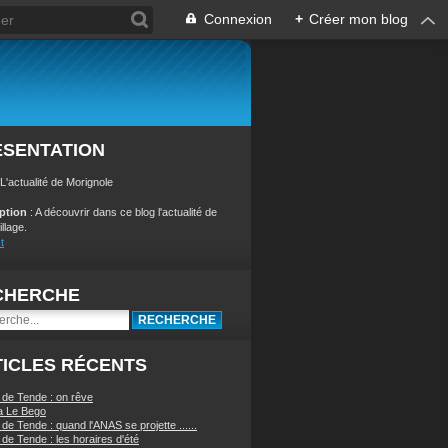
Connexion
+
Créer mon blog
ÉSENTATION
 L'actualité de Morignole
iption
: A découvrir dans ce blog l'actualité de
illage.
t
CHERCHE
ICLES RÉCENTS
 de Tende : on rêve
a Le Bego
de Tende : quand l'ANAS se projette ......
de Tende : les horaires d'été