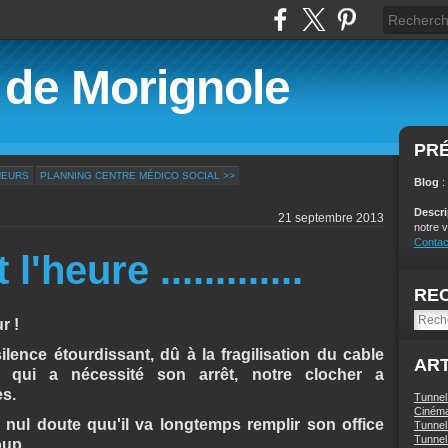
é de Morignole
PR
NEURS
PLANNING CENTRE MÉDICO SOCIAL >>
Blog
:
Descr
21 septembre 2013
notre v
Contac
heure .............
RE
r !
lence étourdissant, dû à la fragilisation du cable
ART
s qui a nécessité son arrêt, notre clocher a
s.
Tunnel
Ciném
 nul doute quu'il va longtemps remplir son office
Tunnel 
Tunnel 
oup.