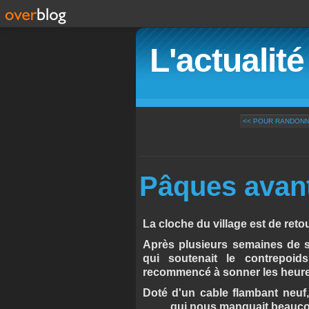
L'actualit
<< POUR RANDON
Pâques avant l'
La cloche du village est de retou
Après plusieurs semaines de si
qui soutenait le contrepoid
recommencé à sonner les heure
Doté d'un cable flambant neuf,
......... qui nous manquait beauc