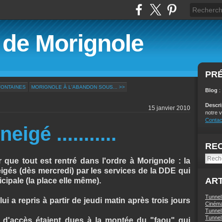
é de Morignole
PR
FONTAINES
MORIGNOLE À L'ABANDON SOUS... >>
Blog
:
Descr
15 janvier 2010
notre v
Contac
igé ...........
RE
 que tout est rentré dans l'ordre à Morignole : la
igés (dès mercredi) par les services de la DDE qui
ART
cipale (la place elle même).
Tunnel
i a repris à partir de jeudi matin après trois jours
Ciném
Tunnel 
Tunnel 
tés d'accès étaient dues à la montée du "faou" qui