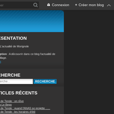
Connexion
+
Créer mon blog
ÉSENTATION
 L'actualité de Morignole
iption
: A découvrir dans ce blog l'actualité de
illage.
t
CHERCHE
ICLES RÉCENTS
 de Tende : on rêve
a Le Bego
de Tende : quand l'ANAS se projette ......
de Tende : les horaires d'été