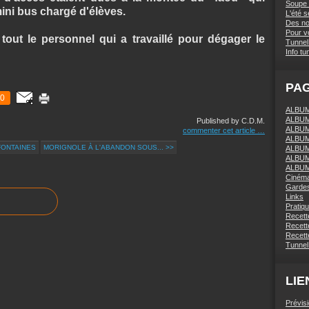
Soupe 
mini bus chargé d'élèves.
L'été 
Des nou
Pour vo
out le personnel qui a travaillé pour dégager le
Tunnel 
Info tu
PA
0
ALBUM 
ALBUM
Published by C.D.M.
ALBUM
commenter cet article
…
ALBUM
FONTAINES
MORIGNOLE À L'ABANDON SOUS... >>
ALBUM
ALBUM
ALBUM
Ciném
Gardes
Links
Pratiq
Recett
Recette
Recette
Tunnel
LIE
Prévis