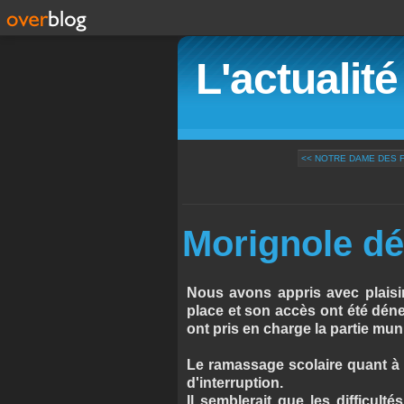
L'actualit
<< NOTRE DAME DES 
Morignole déne
Nous avons appris avec plaisir
place et son accès ont été déne
ont pris en charge la partie muni
Le ramassage scolaire quant à lu
d'interruption.
Il semblerait que les difficul