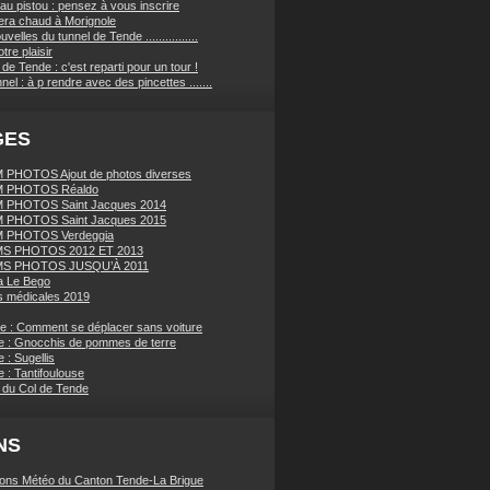
au pistou : pensez à vous inscrire
sera chaud à Morignole
velles du tunnel de Tende ................
tre plaisir
de Tende : c'est reparti pour un tour !
nnel : à p rendre avec des pincettes .......
GES
PHOTOS Ajout de photos diverses
 PHOTOS Réaldo
 PHOTOS Saint Jacques 2014
 PHOTOS Saint Jacques 2015
 PHOTOS Verdeggia
S PHOTOS 2012 ET 2013
S PHOTOS JUSQU’À 2011
a Le Bego
 médicales 2019
ue : Comment se déplacer sans voiture
e : Gnocchis de pommes de terre
 : Sugellis
 : Tantifoulouse
 du Col de Tende
NS
ions Météo du Canton Tende-La Brigue