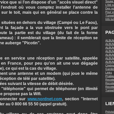
Soupe 
ervice que si l'on dispose d'un "accès visuel direct"
L'été 
e l'endroit où vous comptez installer l'antenne de
Des nou
sur le toit, mais qui en général se place contre la
Pour vo
Tunnel 
Info tu
s situées en dehors du village (Campé ou Le Faou),
nt la façade a la vue obstruée vers le pont par
PA
ute la partie est du village (du fait de la forme
meau) : il semblerait que la limite de réception se
ALBUM 
ne auberge "Picotin".
ALBUM
ALBUM
ALBUM
ALBUM
 en service une réception par satellite, appelée
ALBUM
ALBUM
eu en France, pour peu qu'on ait une vue dégagée
Ciném
e), ce qui est la cas du village.
Gardes
Links
ement une antenne et un modem (qui joue le même
Pratiq
eption de télé par satellite).
Recett
es suivant la vitesse de débit désirée.
Recette
Recette
"téléphonie" qui permet de téléphoner (en illimité
Tunnel
ne propose pas la Wifi.
connecter sur
www.nordnet.com
, section "Internet
LIE
ler au 0 800 66 55 50 (appel gratuit).
Prévis