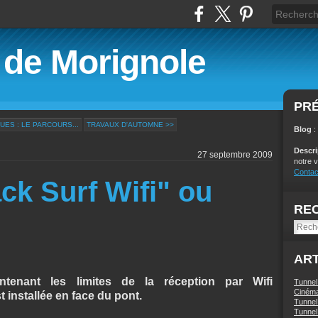
é de Morignole
PR
UES : LE PARCOURS...
TRAVAUX D'AUTOMNE >>
Blog
:
Descr
27 septembre 2009
notre v
Contac
ack Surf Wifi" ou
RE
ART
tenant les limites de la réception par Wifi
Tunnel
Ciném
t installée en face du pont.
Tunnel 
Tunnel 