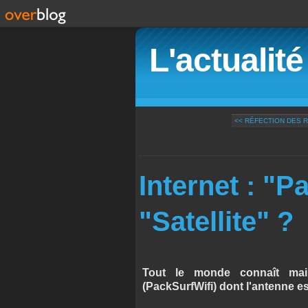
L'actualit
<< RÉFECTION DES R
Internet : "P
"Satellite" ?
Tout le monde connaît main
(PackSurfWifi) dont l'antenne es