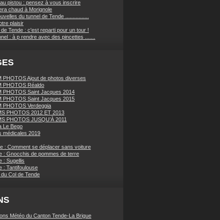
au pistou : pensez à vous inscrire
sera chaud à Morignole
velles du tunnel de Tende ................
tre plaisir
de Tende : c'est reparti pour un tour !
nnel : à p rendre avec des pincettes .......
GES
PHOTOS Ajout de photos diverses
 PHOTOS Réaldo
 PHOTOS Saint Jacques 2014
 PHOTOS Saint Jacques 2015
 PHOTOS Verdeggia
S PHOTOS 2012 ET 2013
S PHOTOS JUSQU’À 2011
a Le Bego
 médicales 2019
ue : Comment se déplacer sans voiture
e : Gnocchis de pommes de terre
 : Sugellis
 : Tantifoulouse
 du Col de Tende
NS
ions Météo du Canton Tende-La Brigue