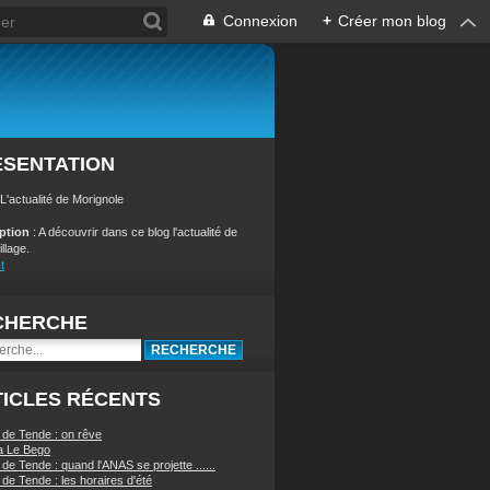
Connexion
+
Créer mon blog
ÉSENTATION
 L'actualité de Morignole
iption
: A découvrir dans ce blog l'actualité de
illage.
t
CHERCHE
ICLES RÉCENTS
 de Tende : on rêve
a Le Bego
de Tende : quand l'ANAS se projette ......
de Tende : les horaires d'été