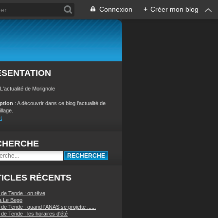
Connexion
+
Créer mon blog
ÉSENTATION
 L'actualité de Morignole
iption
: A découvrir dans ce blog l'actualité de
illage.
t
CHERCHE
ICLES RÉCENTS
 de Tende : on rêve
a Le Bego
de Tende : quand l'ANAS se projette ......
de Tende : les horaires d'été