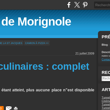
é de Morignole
PR
DE LA ST JACQUES
CAMION À PIZZA >>
Blog
:
Descr
21 juillet 2009
notre v
Contac
culinaires : complet
RE
ART
tant atteint, plus aucune place n"est disponible
Tunnel
Ciném
Tunnel 
Tunnel 
0