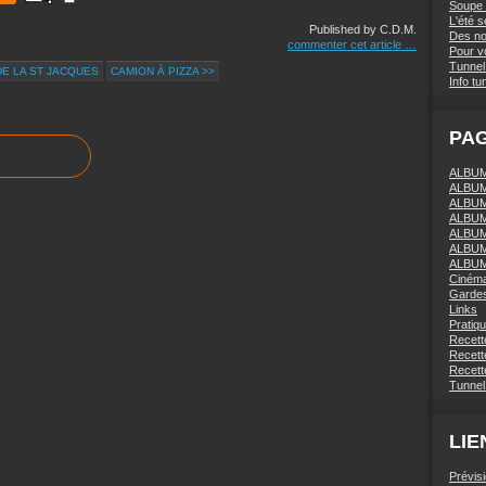
Soupe 
L'été 
Published by C.D.M.
Des nou
commenter cet article
…
Pour vo
Tunnel 
DE LA ST JACQUES
CAMION À PIZZA >>
Info tu
PA
ALBUM 
ALBUM
ALBUM
ALBUM
ALBUM
ALBUM
ALBUM
Ciném
Gardes
Links
Pratiq
Recett
Recette
Recette
Tunnel
LIE
Prévis