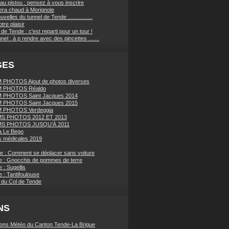
au pistou : pensez à vous inscrire
sera chaud à Morignole
velles du tunnel de Tende ................
tre plaisir
de Tende : c'est reparti pour un tour !
nnel : à p rendre avec des pincettes .......
GES
PHOTOS Ajout de photos diverses
 PHOTOS Réaldo
 PHOTOS Saint Jacques 2014
 PHOTOS Saint Jacques 2015
 PHOTOS Verdeggia
S PHOTOS 2012 ET 2013
S PHOTOS JUSQU’À 2011
a Le Bego
 médicales 2019
ue : Comment se déplacer sans voiture
e : Gnocchis de pommes de terre
 : Sugellis
 : Tantifoulouse
 du Col de Tende
NS
ions Météo du Canton Tende-La Brigue