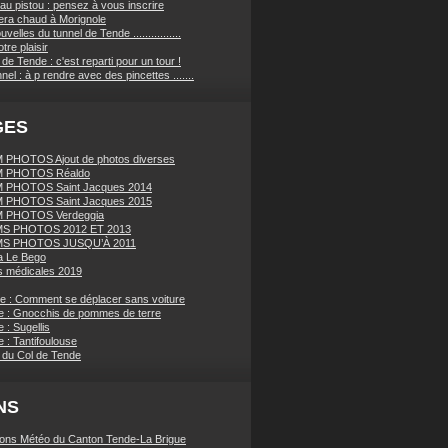
au pistou : pensez à vous inscrire
sera chaud à Morignole
velles du tunnel de Tende ................
tre plaisir
de Tende : c'est reparti pour un tour !
nnel : à p rendre avec des pincettes .......
GES
PHOTOS Ajout de photos diverses
 PHOTOS Réaldo
 PHOTOS Saint Jacques 2014
 PHOTOS Saint Jacques 2015
 PHOTOS Verdeggia
S PHOTOS 2012 ET 2013
S PHOTOS JUSQU’À 2011
a Le Bego
 médicales 2019
ue : Comment se déplacer sans voiture
e : Gnocchis de pommes de terre
 : Sugellis
 : Tantifoulouse
 du Col de Tende
NS
ions Météo du Canton Tende-La Brigue