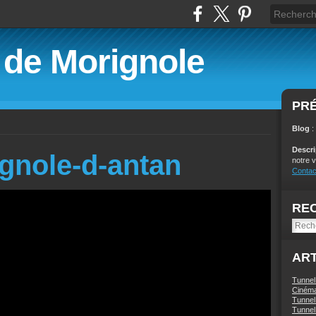
é de Morignole
PR
Blog
:
Descr
gnole-d-antan
notre v
Contac
RE
ART
Tunnel
Ciném
Tunnel 
Tunnel 