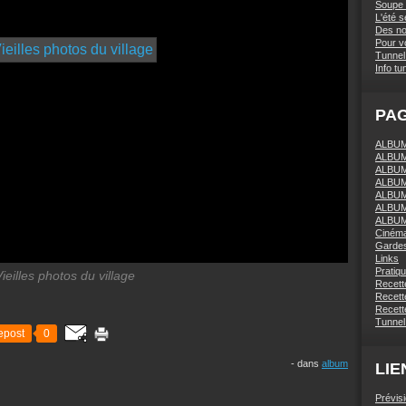
Soupe 
L'été 
Des nou
Pour vo
Tunnel 
Info tu
PA
ALBUM 
ALBUM
ALBUM
ALBUM
ALBUM
ALBUM
ALBUM
Ciném
Gardes
Links
Pratiq
ieilles photos du village
Recett
Recette
Recette
Tunnel
epost
0
-
dans
album
LIE
Prévis