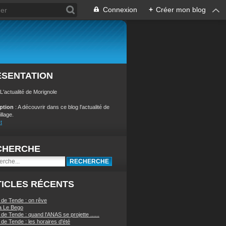
Connexion
+
Créer mon blog
ÉSENTATION
 L'actualité de Morignole
iption
: A découvrir dans ce blog l'actualité de
illage.
t
CHERCHE
ICLES RÉCENTS
 de Tende : on rêve
a Le Bego
de Tende : quand l'ANAS se projette ......
de Tende : les horaires d'été