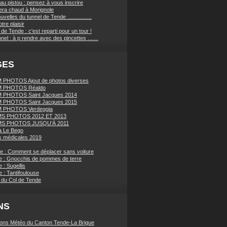
au pistou : pensez à vous inscrire
sera chaud à Morignole
velles du tunnel de Tende ................
tre plaisir
de Tende : c'est reparti pour un tour !
nnel : à p rendre avec des pincettes .......
GES
PHOTOS Ajout de photos diverses
 PHOTOS Réaldo
 PHOTOS Saint Jacques 2014
 PHOTOS Saint Jacques 2015
 PHOTOS Verdeggia
S PHOTOS 2012 ET 2013
S PHOTOS JUSQU’À 2011
a Le Bego
 médicales 2019
ue : Comment se déplacer sans voiture
e : Gnocchis de pommes de terre
 : Sugellis
 : Tantifoulouse
 du Col de Tende
NS
ions Météo du Canton Tende-La Brigue