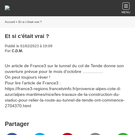
MENU
Accueil
» Et si c'était vrai ?
Et si c'était vrai ?
Publié le 01/02/2023 à 19:09
Par
C.D.M.
Un article de France3 sur le tunnel du col de Tende donne son
ouverture prévue pour le mois d'octobre .................
On peut toujours réver !
Pour lire l'article de France3 :
https://france3-regions.francetvinfo.fr/provence-alpes-cote-d-
azur/alpes-maritimes/nice/les-travaux-de-la-construction-du-
viaduc-pour-relier-la-route-au-tunnel-de-tende-ont-commence-
2704370.html
Partager