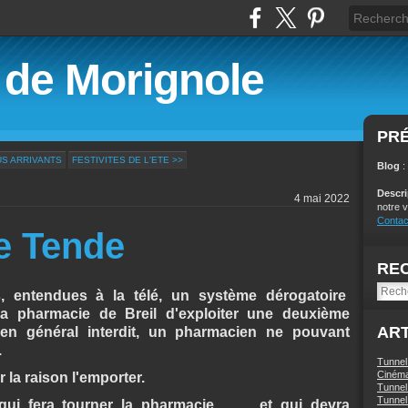
é de Morignole
PR
S ARRIVANTS
FESTIVITES DE L'ETE >>
Blog
:
Descr
4 mai 2022
notre v
Contac
e Tende
RE
s, entendues à la télé, un système dérogatoire
 la pharmacie de Breil d'exploiter une deuxième
ART
 en général interdit, un pharmacien ne pouvant
.
Tunnel
Ciném
 la raison l'emporter.
Tunnel 
Tunnel 
i fera tourner la pharmacie ........ et qui devra