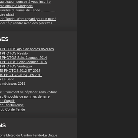
au pistou : pensez à vous inscrire
sera chaud à Morignole
velles du tunnel de Tende ................
tre plaisir
de Tende : c'est reparti pour un tour !
nnel : à p rendre avec des pincettes .......
GES
PHOTOS Ajout de photos diverses
 PHOTOS Réaldo
 PHOTOS Saint Jacques 2014
 PHOTOS Saint Jacques 2015
 PHOTOS Verdeggia
S PHOTOS 2012 ET 2013
S PHOTOS JUSQU’À 2011
a Le Bego
 médicales 2019
ue : Comment se déplacer sans voiture
e : Gnocchis de pommes de terre
 : Sugellis
 : Tantifoulouse
 du Col de Tende
NS
ions Météo du Canton Tende-La Brigue