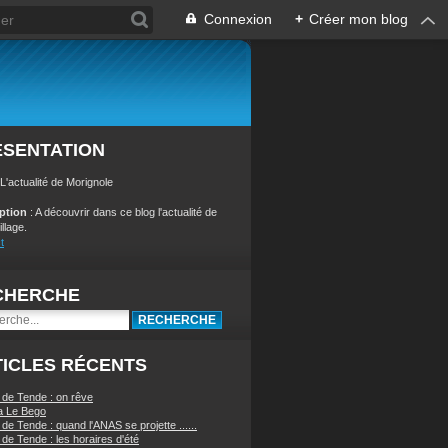
Connexion
+
Créer mon blog
ÉSENTATION
 L'actualité de Morignole
iption
: A découvrir dans ce blog l'actualité de
illage.
t
CHERCHE
ICLES RÉCENTS
 de Tende : on rêve
a Le Bego
de Tende : quand l'ANAS se projette ......
de Tende : les horaires d'été