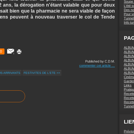
Soupe 
2 ans, la dérogation n'étant valable que pour deux
L'été 
Des nou
sait bien que la pharmacie ne sera viable de façon
Pour vo
iens peuvent à nouveau traverser le col de Tende
Tunnel 
Info tu
PA
ALBUM 
0
ALBUM
ALBUM
ALBUM
Published by C.D.M.
ALBUM
commenter cet article
…
ALBUM
ALBUM
S ARRIVANTS
FESTIVITES DE L'ETE >>
Ciném
Gardes
Links
Pratiq
Recett
Recette
Recette
Tunnel
LIE
Prévis