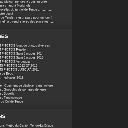
au pistou : pensez à vous inscrire
sera chaud à Morignole
velles du tunnel de Tende ................
tre plaisir
de Tende : c'est reparti pour un tour !
nnel : à p rendre avec des pincettes .......
GES
PHOTOS Ajout de photos diverses
 PHOTOS Réaldo
 PHOTOS Saint Jacques 2014
 PHOTOS Saint Jacques 2015
 PHOTOS Verdeggia
S PHOTOS 2012 ET 2013
S PHOTOS JUSQU’À 2011
a Le Bego
 médicales 2019
ue : Comment se déplacer sans voiture
e : Gnocchis de pommes de terre
 : Sugellis
 : Tantifoulouse
 du Col de Tende
NS
ions Météo du Canton Tende-La Brigue