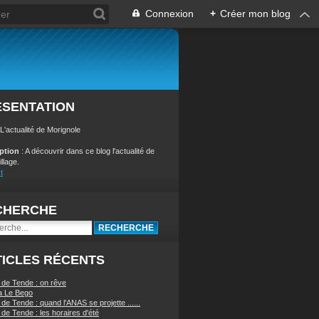
Connexion
+
Créer mon blog
ÉSENTATION
 L'actualité de Morignole
iption
: A découvrir dans ce blog l'actualité de
illage.
t
CHERCHE
ICLES RÉCENTS
 de Tende : on rêve
a Le Bego
de Tende : quand l'ANAS se projette ......
de Tende : les horaires d'été