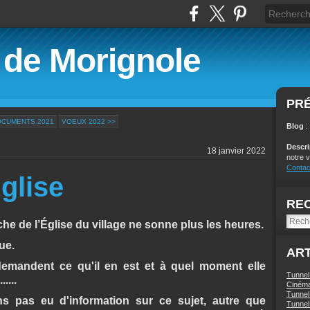
é de Morignole
PR
OCUMENTS 2021
VOEUX 2022 >>
Blog
:
Descr
18 janvier 2022
notre v
Contac
glise
RE
he de l’Église du village ne sonne plus les heures.
ue.
ART
demandent ce qu'il en est et à quel moment elle
Tunnel
....
Ciném
Tunnel 
 pas eu d'information sur ce sujet, autre que
Tunnel 