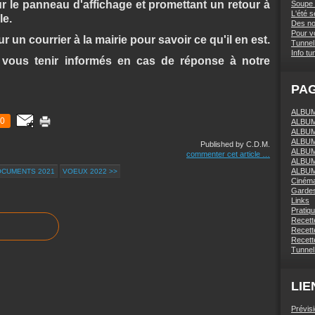
r le panneau d'affichage et promettant un retour à
Soupe 
L'été 
le.
Des nou
Pour vo
un courrier à la mairie pour savoir ce qu'il en est.
Tunnel 
Info tu
ous tenir informés en cas de réponse à notre
PA
ALBUM 
0
ALBUM
ALBUM
ALBUM
Published by C.D.M.
ALBUM
commenter cet article
…
ALBUM
ALBUM
OCUMENTS 2021
VOEUX 2022 >>
Ciném
Gardes
Links
Pratiq
Recett
Recette
Recette
Tunnel
LIE
Prévis