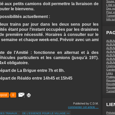
Soupe 
tié aux petits camions doit permettre la livraison de
L'été 
outer le bienvenu.
Des nou
Pour vo
Tunnel 
possibilités actuellement :
Info tu
 deux trains par jour dans les deux sens pour les
ités étant pour l'instant occupées par les draisines
PA
 de première nécessité. Horaires à consulter sur le
 semaine et chaque week-end. Prévoir avec un ami
ALBUM 
ALBUM
ALBUM
ALBUM
ute de l'Amitié : fonctionne en alternat et à des
ALBUM
hicules particuliers et les camions (jusqu'à 19T).
ALBUM
4x4 obligatoire.
ALBUM
Ciném
Gardes
départ de La Brigue entre 7h et 8h.
Links
Pratiq
 départ de Réaldo entre 14h45 et 15h45
Recett
Recette
Recette
Tunnel
epost
0
Published by C.D.M.
LIE
commenter cet article
…
Prévis
DES TRAVAUX...
DE L'ESSENCE POUR LE VILLAGE >>