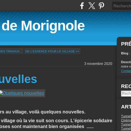
é de Morignole
PR
DES TRAVAUX...
DE L'ESSENCE POUR LE VILLAGE >>
Blog
:
Descr
3 novembre 2020
notre v
Contac
uvelles
RE
ART
s au village, voilà quelques nouvelles.
Tunnel
 village où la vie suit son cours. L'épicerie solidaire
Ciném
Tunnel 
hoses sont maintenant bien organisées ......
Tunnel 