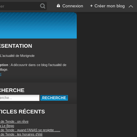
Connexion
+
Créer mon blog
ÉSENTATION
 L'actualité de Morignole
iption
: A découvrir dans ce blog l'actualité de
illage.
t
CHERCHE
ICLES RÉCENTS
 de Tende : on rêve
a Le Bego
de Tende : quand l'ANAS se projette ......
de Tende : les horaires d'été