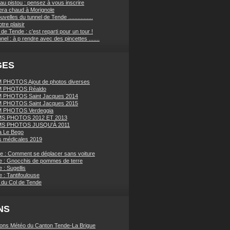
au pistou : pensez à vous inscrire
sera chaud à Morignole
velles du tunnel de Tende ................
tre plaisir
de Tende : c'est reparti pour un tour !
nnel : à p rendre avec des pincettes .......
GES
PHOTOS Ajout de photos diverses
 PHOTOS Réaldo
 PHOTOS Saint Jacques 2014
 PHOTOS Saint Jacques 2015
 PHOTOS Verdeggia
S PHOTOS 2012 ET 2013
S PHOTOS JUSQU’À 2011
a Le Bego
 médicales 2019
ue : Comment se déplacer sans voiture
e : Gnocchis de pommes de terre
 : Sugellis
 : Tantifoulouse
 du Col de Tende
NS
ions Météo du Canton Tende-La Brigue