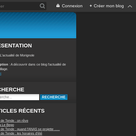
Connexion
+
Créer mon blog
ÉSENTATION
 L'actualité de Morignole
iption
: A découvrir dans ce blog l'actualité de
illage.
t
CHERCHE
ICLES RÉCENTS
 de Tende : on rêve
a Le Bego
de Tende : quand l'ANAS se projette ......
de Tende : les horaires d'été