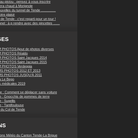
au pistou : pensez à vous inscrire
sera chaud à Morignole
velles du tunnel de Tende ................
tre plaisir
de Tende : c'est reparti pour un tour !
nnel : à p rendre avec des pincettes .......
GES
PHOTOS Ajout de photos diverses
 PHOTOS Réaldo
 PHOTOS Saint Jacques 2014
 PHOTOS Saint Jacques 2015
 PHOTOS Verdeggia
S PHOTOS 2012 ET 2013
S PHOTOS JUSQU’À 2011
a Le Bego
 médicales 2019
ue : Comment se déplacer sans voiture
e : Gnocchis de pommes de terre
 : Sugellis
 : Tantifoulouse
 du Col de Tende
NS
ions Météo du Canton Tende-La Brigue