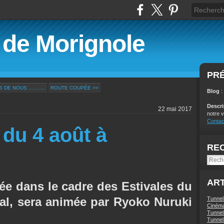
é de Morignole
PR
DE NOUS ...........
ROUTE COUPÉE >>
Blog
:
Descr
22 mai 2017
notre v
Contac
 du 4 août à
RE
ART
sée dans le cadre des Estivales du
al, sera animée par Ryoko Nuruki
Tunnel
Ciném
Tunnel 
Tunnel 