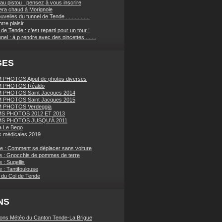
au pistou : pensez à vous inscrire
sera chaud à Morignole
velles du tunnel de Tende ................
tre plaisir
de Tende : c'est reparti pour un tour !
nnel : à p rendre avec des pincettes .......
GES
PHOTOS Ajout de photos diverses
 PHOTOS Réaldo
 PHOTOS Saint Jacques 2014
 PHOTOS Saint Jacques 2015
 PHOTOS Verdeggia
S PHOTOS 2012 ET 2013
S PHOTOS JUSQU’À 2011
a Le Bego
 médicales 2019
ue : Comment se déplacer sans voiture
e : Gnocchis de pommes de terre
 : Sugellis
 : Tantifoulouse
 du Col de Tende
NS
ions Météo du Canton Tende-La Brigue