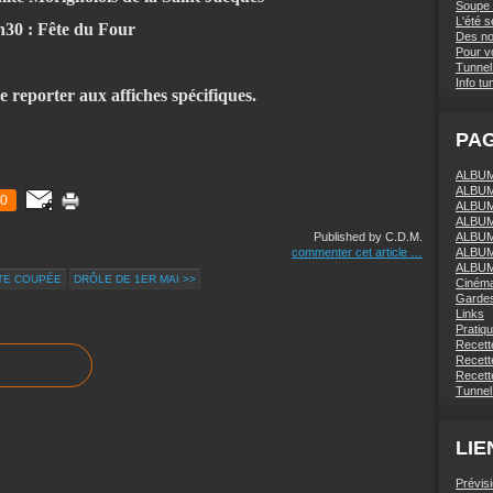
Soupe 
L'été 
0 : Fête du Four
Des nou
Pour vo
Tunnel 
Info tu
 reporter aux affiches spécifiques.
PA
ALBUM 
ALBUM
0
ALBUM
ALBUM
Published by C.D.M.
ALBUM
commenter cet article
…
ALBUM
ALBUM
TE COUPÉE
DRÔLE DE 1ER MAI >>
Ciném
Gardes
Links
Pratiq
Recett
Recette
Recette
Tunnel
LIE
Prévis