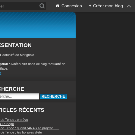
Connexion
+
Créer mon blog
ÉSENTATION
 L'actualité de Morignole
iption
: A découvrir dans ce blog l'actualité de
illage.
t
CHERCHE
ICLES RÉCENTS
 de Tende : on rêve
a Le Bego
de Tende : quand l'ANAS se projette ......
de Tende : les horaires d'été