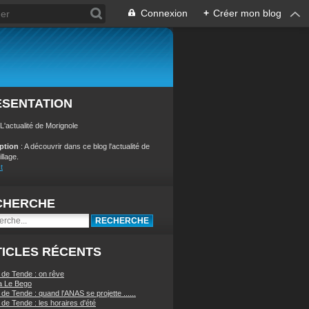
Connexion
+
Créer mon blog
ÉSENTATION
 L'actualité de Morignole
iption
: A découvrir dans ce blog l'actualité de
illage.
t
CHERCHE
ICLES RÉCENTS
 de Tende : on rêve
a Le Bego
de Tende : quand l'ANAS se projette ......
de Tende : les horaires d'été