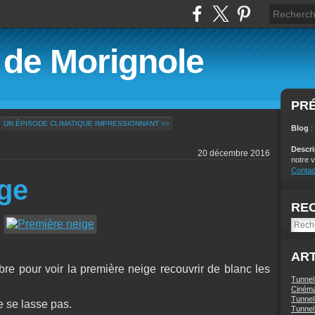
é de Morignole
PR
UN ÉPISODE CLIMATIQUE IMPRESSIONNANT >>
Blog
:
Descr
20 décembre 2016
notre v
Contac
ge
RE
ART
mbre pour voir la première neige recouvrir de blanc les
Tunnel
Ciném
Tunnel 
e se lasse pas.
Tunnel 