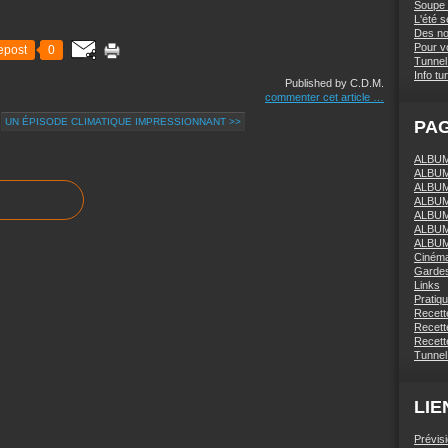
Soupe 
L'été 
Des nou
Pour vo
epost
0
Tunnel 
Info tu
Published by C.D.M.
commenter cet article
…
UN ÉPISODE CLIMATIQUE IMPRESSIONNANT >>
PA
ALBUM 
ALBUM
ALBUM
ALBUM
ALBUM
ALBUM
ALBUM
Ciném
Gardes
Links
Pratiq
Recett
Recette
Recette
Tunnel
LIE
Prévis