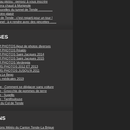
au pistou : pensez à vous inscrire
sera chaud à Morignole
velles du tunnel de Tende ................
tre plaisir
de Tende : c'est reparti pour un tour !
nnel : à p rendre avec des pincettes .......
GES
PHOTOS Ajout de photos diverses
 PHOTOS Réaldo
 PHOTOS Saint Jacques 2014
 PHOTOS Saint Jacques 2015
 PHOTOS Verdeggia
S PHOTOS 2012 ET 2013
S PHOTOS JUSQU’À 2011
a Le Bego
 médicales 2019
ue : Comment se déplacer sans voiture
e : Gnocchis de pommes de terre
 : Sugellis
 : Tantifoulouse
 du Col de Tende
NS
ions Météo du Canton Tende-La Brigue