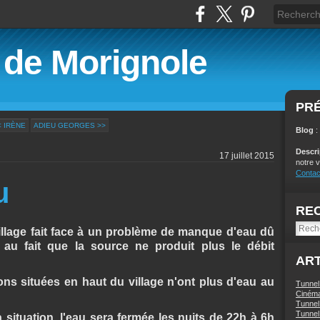
é de Morignole
PR
< IRÈNE
ADIEU GEORGES >>
Blog
:
Descr
17 juillet 2015
notre v
Contac
u
RE
llage fait face à un problème de manque d'eau dû
 au fait que la source ne produit plus le débit
ART
ons situées en haut du village n'ont plus d'eau au
Tunnel
Ciném
Tunnel 
Tunnel 
situation, l'eau sera fermée les nuits de 22h à 6h