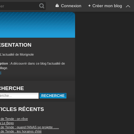
Connexion
+
Créer mon blog
ÉSENTATION
 L'actualité de Morignole
iption
: A découvrir dans ce blog l'actualité de
illage.
t
CHERCHE
ICLES RÉCENTS
 de Tende : on rêve
a Le Bego
de Tende : quand l'ANAS se projette ......
de Tende : les horaires d'été