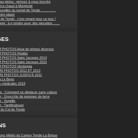
au pistou : pensez à vous inscrire
sera chaud à Morignole
velles du tunnel de Tende ................
tre plaisir
de Tende : c'est reparti pour un tour !
nnel : à p rendre avec des pincettes .......
GES
PHOTOS Ajout de photos diverses
 PHOTOS Réaldo
 PHOTOS Saint Jacques 2014
 PHOTOS Saint Jacques 2015
 PHOTOS Verdeggia
S PHOTOS 2012 ET 2013
S PHOTOS JUSQU’À 2011
a Le Bego
 médicales 2019
ue : Comment se déplacer sans voiture
e : Gnocchis de pommes de terre
 : Sugellis
 : Tantifoulouse
 du Col de Tende
NS
ions Météo du Canton Tende-La Brigue