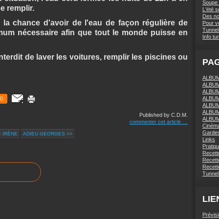
Soupe 
e remplir.
L'été 
Des nou
 la chance d'avoir de l'eau de façon régulière de
Pour vo
Tunnel 
niumum nécessaire afin que tout le monde puisse en
Info tu
terdit de laver les voitures, remplir les piscines ou
PA
ALBUM 
ALBUM
ALBUM
0
ALBUM
ALBUM
ALBUM
Published by C.D.M.
ALBUM
commenter cet article
…
Ciném
Gardes
< IRÈNE
ADIEU GEORGES >>
Links
Pratiq
Recett
Recette
Recette
Tunnel
LIE
Prévis